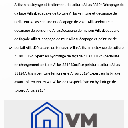
Artisan nettoyage et traitement de toiture Aillas 33124
Décapage de
dallage Aillas
Décapage de toiture Aillas
Peinture et décapage de
radiateur Aillas
Peinture et décapage de volet Aillas
Peinture et
décapage de persienne Aillas
Décapage de maison Aillas
Décapage
de façade Aillas
Décapage de mur Aillas
Décapage et peinture de
portail Aillas
Décapage de terrasse Aillas
Artisan nettoyage de toiture
Aillas 33124
Expert en hydrofuge de façade Aillas 33124
Spécialiste
en changement de tuile Aillas 33124
Société peinture toiture Aillas
33124
Artisan peinture ferronnerie Aillas 33124
Expert en habillage
avant toit en PVC et Alu Aillas 33124
Spécialiste en hydrofuge de
toiture Aillas 33124