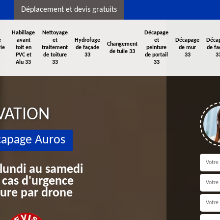
Déplacement et devis gratuits
Habillage
Nettoyage
Décapage
e
avant
et
Hydrofuge
et
Décapage
Déca
Changement
ie
toit en
traitement
de façade
peinture
de mur
de fa
de tuile 33
PVC et
de toiture
33
de portail
33
3
Alu 33
33
33
VATION
capage Auros
 lundi au samedi
 cas d'urgence
iture par drone