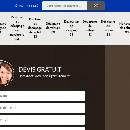
ÊTRE RAPPELÉ
Peinture
Peinture
et
Entreprise
Décapage
Décapage
page
et
Décapage
Nettoy
décapage
de
de
de
çade
décapage
de toiture
de toit
de
décapage
dallage
terrasse
3
de volet
33
33
persienne
33
33
33
33
33
DEVIS GRATUIT
Demandez votre devis gratuitement