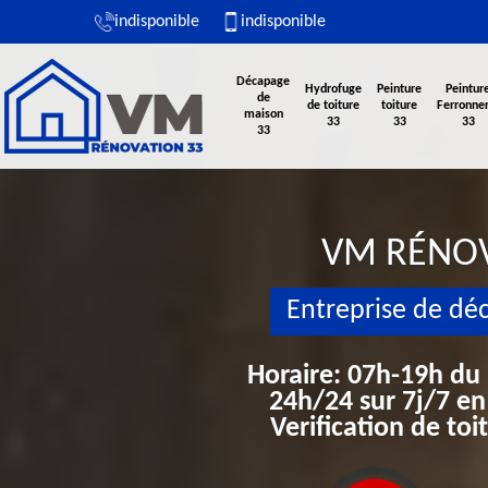
indisponible
indisponible
Décapage
Hydrofuge
Peinture
Peintur
de
de toiture
toiture
Ferronner
maison
33
33
33
33
VM RÉNO
Entreprise de dé
Horaire: 07h-19h du
24h/24 sur 7j/7 en
Verification de to