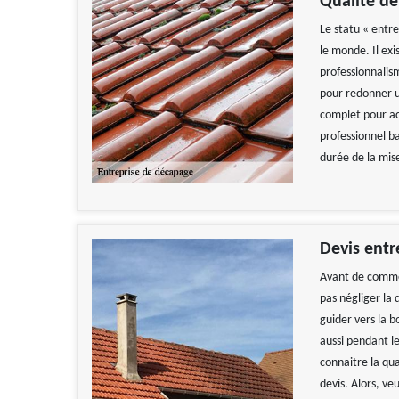
Qualité de
Le statu « entr
le monde. Il exi
professionnalism
pour redonner un
complet pour acc
professionnel b
durée de la mis
Devis entr
Avant de commen
pas négliger la
guider vers la 
aussi pendant l
connaitre la qua
devis. Alors, ve