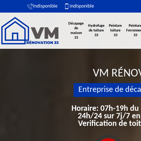
indisponible
indisponible
Décapage
Hydrofuge
Peinture
Peintur
de
de toiture
toiture
Ferronner
maison
33
33
33
33
VM RÉNO
Entreprise de déc
Horaire: 07h-19h du
24h/24 sur 7j/7 en
Verification de to