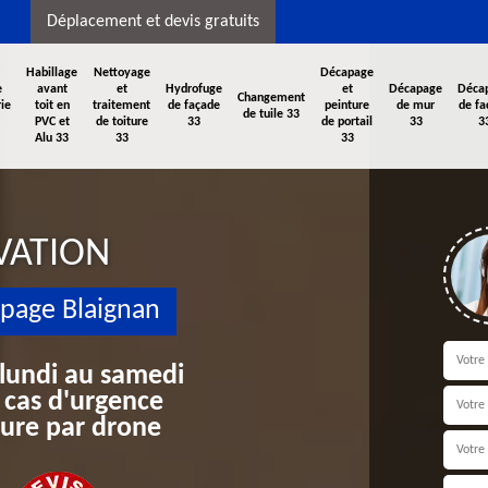
Déplacement et devis gratuits
Habillage
Nettoyage
Décapage
e
avant
et
Hydrofuge
et
Décapage
Déca
Changement
ie
toit en
traitement
de façade
peinture
de mur
de fa
de tuile 33
PVC et
de toiture
33
de portail
33
3
Alu 33
33
33
VATION
apage Blaignan
 lundi au samedi
 cas d'urgence
iture par drone