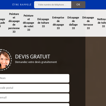
ÊTRE RAPPELÉ
Peinture
Peinture
et
Entreprise
Décapage
Décapage
page
et
Décapage
Nettoy
décapage
de
de
de
çade
décapage
de toiture
de toit
de
décapage
dallage
terrasse
3
de volet
33
33
persienne
33
33
33
33
33
DEVIS GRATUIT
Demandez votre devis gratuitement