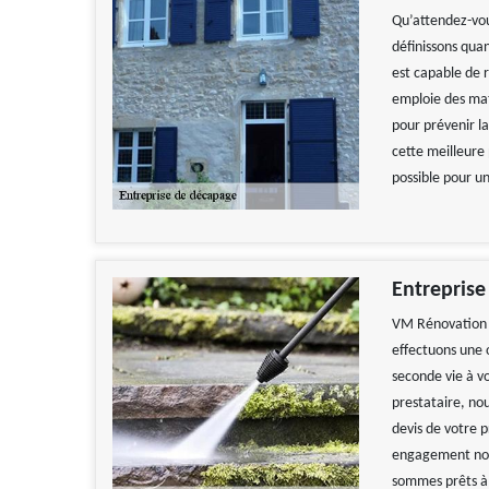
Qu’attendez-vou
définissons quand
est capable de r
emploie des mat
pour prévenir la
cette meilleure 
possible pour 
Entreprise
VM Rénovation e
effectuons une o
seconde vie à vo
prestataire, n
devis de votre p
engagement non p
sommes prêts à 