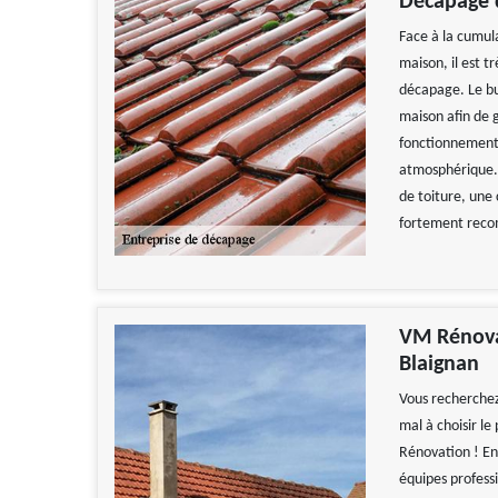
Décapage 
Face à la cumula
maison, il est t
décapage. Le but
maison afin de 
fonctionnement 
atmosphérique. 
de toiture, une 
fortement rec
VM Rénovat
Blaignan
Vous recherchez
mal à choisir le
Rénovation ! En
équipes professi