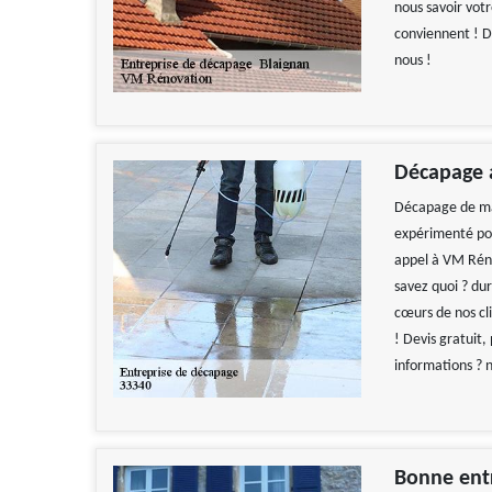
nous savoir vot
conviennent ! D
nous !
Décapage a
Décapage de mai
expérimenté pour
appel à VM Réno
savez quoi ? du
cœurs de nos cli
! Devis gratuit,
informations ? n
Bonne ent