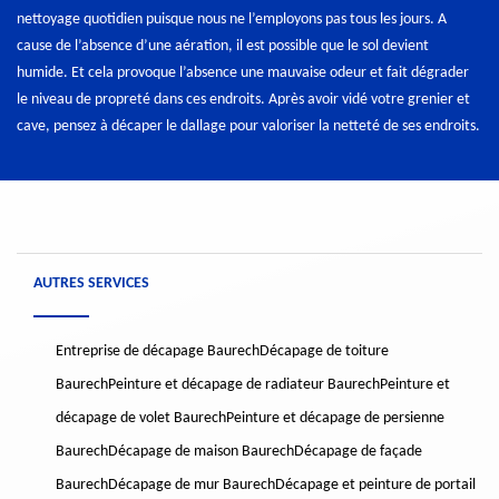
nettoyage quotidien puisque nous ne l’employons pas tous les jours. A
cause de l’absence d’une aération, il est possible que le sol devient
humide. Et cela provoque l’absence une mauvaise odeur et fait dégrader
le niveau de propreté dans ces endroits. Après avoir vidé votre grenier et
cave, pensez à décaper le dallage pour valoriser la netteté de ses endroits.
AUTRES SERVICES
Entreprise de décapage Baurech
Décapage de toiture
Baurech
Peinture et décapage de radiateur Baurech
Peinture et
décapage de volet Baurech
Peinture et décapage de persienne
Baurech
Décapage de maison Baurech
Décapage de façade
Baurech
Décapage de mur Baurech
Décapage et peinture de portail