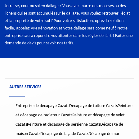
terrasse, cour ou sol en dallage ? Vous avez marre des mousses ou des
lichens qui se sont accumulés sur le dallage, vous voulez retrouver l’éclat
et la propreté de votre sol ? Pour votre satisfaction, optez la solution
facile, appelez VM Rénovation et votre dallage sera come neuf ! Notre
entreprise saura répondre vos attentes dans les règles de l’art ! Faites une
demande de devis pour savoir nos tarifs.
AUTRES SERVICES
Entreprise de décapage Cazats
Décapage de toiture Cazats
Peinture
et décapage de radiateur Cazats
Peinture et décapage de volet
Cazats
Peinture et décapage de persienne Cazats
Décapage de
maison Cazats
Décapage de façade Cazats
Décapage de mur