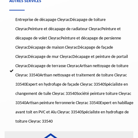
AUTRES SERVICES
Entreprise de décapage Cleyrac
Décapage de toiture
Cleyrac
Peinture et décapage de radiateur Cleyrac
Peinture et
décapage de volet Cleyrac
Peinture et décapage de persienne
Cleyrac
Décapage de maison Cleyrac
Décapage de façade
Cleyrac
Décapage de mur Cleyrac
Décapage et peinture de portail
Cleyrac
Décapage de terrasse Cleyrac
Artisan nettoyage de toiture
Cleyrac 33540
Artisan nettoyage et traitement de toiture Cleyrac
33540
Expert en hydrofuge de façade Cleyrac 33540
Spécialiste en
changement de tuile Cleyrac 33540
Société peinture toiture Cleyrac
33540
Artisan peinture ferronnerie Cleyrac 33540
Expert en habillage
avant toit en PVC et Alu Cleyrac 33540
Spécialiste en hydrofuge de
toiture Cleyrac 33540