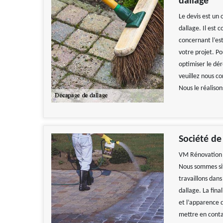
dallage
Le devis est un 
dallage. Il est
concernant l’es
votre projet. Po
optimiser le dér
veuillez nous c
Nous le réaliso
Société de
VM Rénovation e
Nous sommes sit
travaillons dan
dallage. La fina
et l’apparence d
mettre en conta