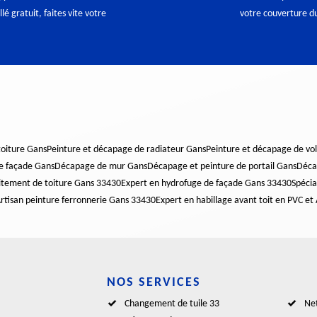
lé gratuit, faites vite votre
votre couverture du
oiture Gans
Peinture et décapage de radiateur Gans
Peinture et décapage de vo
e façade Gans
Décapage de mur Gans
Décapage et peinture de portail Gans
Déca
aitement de toiture Gans 33430
Expert en hydrofuge de façade Gans 33430
Spécia
rtisan peinture ferronnerie Gans 33430
Expert en habillage avant toit en PVC et
NOS SERVICES
Changement de tuile 33
Net