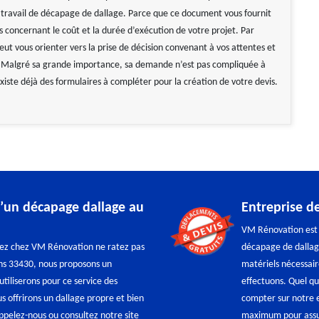
n travail de décapage de dallage. Parce que ce document vous fournit
s concernant le coût et la durée d’exécution de votre projet. Par
eut vous orienter vers la prise de décision convenant à vos attentes et
 Malgré sa grande importance, sa demande n’est pas compliquée à
 existe déjà des formulaires à compléter pour la création de votre devis.
’un décapage dallage au
Entreprise d
VM Rénovation est 
nez chez VM Rénovation ne ratez pas
décapage de dallag
ans 33430, nous proposons un
matériels nécessair
tiliserons pour ce service des
effectuons. Quel qu
us offrirons un dallage propre et bien
compter sur notre e
appelez-nous ou consultez notre site
maximum pour assur