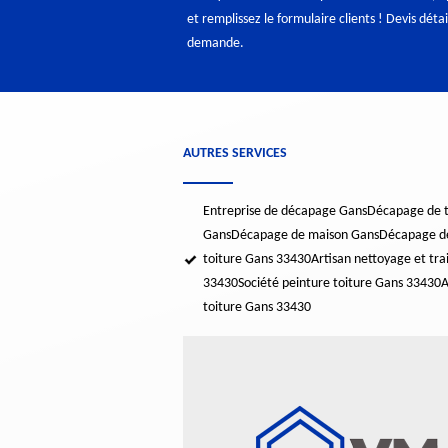
et remplissez le formulaire clients ! Devis détail
demande.
AUTRES SERVICES
Entreprise de décapage Gans
Décapage de t
Gans
Décapage de maison Gans
Décapage d
toiture Gans 33430
Artisan nettoyage et tr
33430
Société peinture toiture Gans 33430
A
toiture Gans 33430