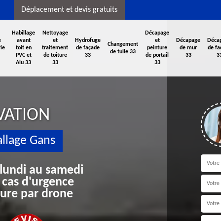
Déplacement et devis gratuits
Habillage
Nettoyage
Décapage
e
avant
et
Hydrofuge
et
Décapage
Déca
Changement
ie
toit en
traitement
de façade
peinture
de mur
de fa
de tuile 33
PVC et
de toiture
33
de portail
33
3
Alu 33
33
33
VATION
llage Gans
 lundi au samedi
 cas d'urgence
iture par drone