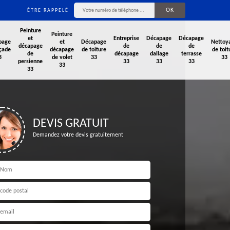
ÊTRE RAPPELÉ
Peinture
Peinture
et
Entreprise
Décapage
Décapage
page
et
Décapage
Nettoy
décapage
de
de
de
çade
décapage
de toiture
de toit
de
décapage
dallage
terrasse
3
de volet
33
33
persienne
33
33
33
33
33
DEVIS GRATUIT
Demandez votre devis gratuitement