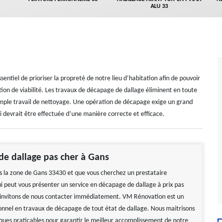
ALU 33
sentiel de prioriser la propreté de notre lieu d’habitation afin de pouvoir
ion de viabilité. Les travaux de décapage de dallage éliminent en toute
’un simple travail de nettoyage. Une opération de décapage exige un grand
ui devrait être effectuée d’une manière correcte et efficace.
e dallage pas cher à Gans
ns la zone de Gans 33430 et que vous cherchez un prestataire
ui peut vous présenter un service en décapage de dallage à prix pas
 invitons de nous contacter immédiatement. VM Rénovation est un
ionnel en travaux de décapage de tout état de dallage. Nous maitrisons
iques praticables pour garantir le meilleur accomplissement de notre