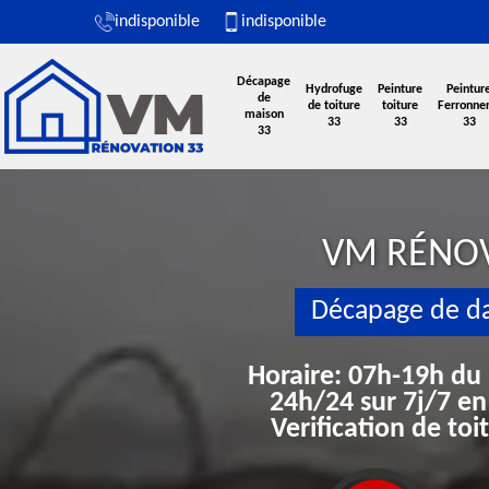
indisponible
indisponible
Décapage
Hydrofuge
Peinture
Peintur
de
de toiture
toiture
Ferronner
maison
33
33
33
33
VM RÉNO
Décapage de da
Horaire: 07h-19h du
24h/24 sur 7j/7 en
Verification de to