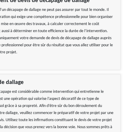
ent de devis de décapage de dallage
 d’un décapage de dallage ne peut pas assurer par tout le monde. Il
ération qui exige une compétence professionnelle pour bien organiser
a mise en œuvre des travaux, à calculer correctement le coût
t aussi à déterminer en toute efficience la durée de l’intervention.
 uniquement votre demande de devis de décapage de dallage auprès
 professionnel pour être sûr du résultat que vous allez utiliser pour le
tre projet.
de dallage
écapage est considérable comme intervention qui entretienne le
est une opération qui valorise l’aspect décoratif de ce type de
ol grâce à sa propreté. Afin d’être sûr du bon déroulement du
re dallage, veuillez commencer le préparatif de votre projet par une
. Utilisez toute les infirmations constituant le devis de votre projet
la décision que vous prenez vers la bonne voie. Nous sommes prêts à