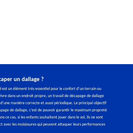
aper un dallage ?
l est un élément très essentiel pour le confort d’un terrain ou
vivre dans un endroit propre, un travail de décapage de dallage
 d’une manière correcte et aussi périodique. Le principal objectif
apage de dallage, c’est de pouvoir garantir le maximum propreté
ns ce cas, si les enfants souhaitent jouer dans le sol, ils ne sont
ct avec les moisissures qui peuvent attaquer leurs performances