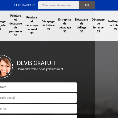
ÊTRE RAPPELÉ
Peinture
Peinture
et
Entreprise
Décapage
Décapage
page
et
Décapage
Nettoy
décapage
de
de
de
çade
décapage
de toiture
de toit
de
décapage
dallage
terrasse
3
de volet
33
33
persienne
33
33
33
33
33
DEVIS GRATUIT
Demandez votre devis gratuitement