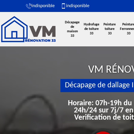
indisponible
indisponible
Décapage
Hydrofuge
Peinture
Peintur
de
de toiture
toiture
Ferronner
maison
33
33
33
33
VM RÉNO
Décapage de dallage I
Horaire: 07h-19h du
24h/24 sur 7j/7 en
Verification de to