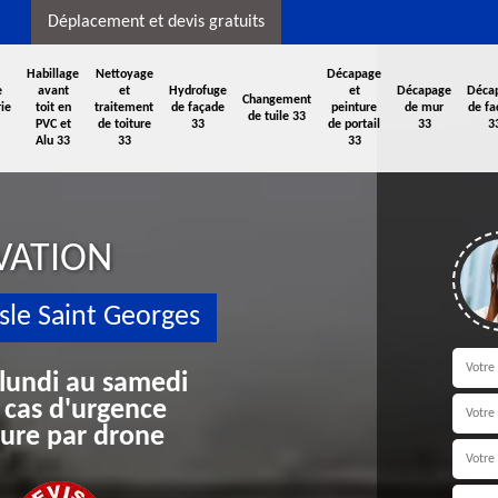
Déplacement et devis gratuits
Habillage
Nettoyage
Décapage
e
avant
et
Hydrofuge
et
Décapage
Déca
Changement
ie
toit en
traitement
de façade
peinture
de mur
de fa
de tuile 33
PVC et
de toiture
33
de portail
33
3
Alu 33
33
33
VATION
sle Saint Georges
 lundi au samedi
 cas d'urgence
iture par drone