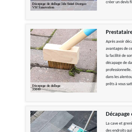
créer un devis f
Prestatair
Après avoir déc
avantages de cet
la facilité de s
décapage de dal
professionnelle.
dans les alento
prêts à vous sat
Décapage d
La cave et greni
des endroits qu