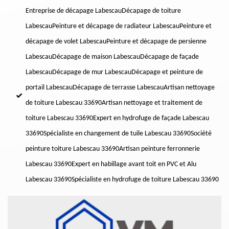
Entreprise de décapage Labescau
Décapage de toiture
Labescau
Peinture et décapage de radiateur Labescau
Peinture et
décapage de volet Labescau
Peinture et décapage de persienne
Labescau
Décapage de maison Labescau
Décapage de façade
Labescau
Décapage de mur Labescau
Décapage et peinture de
portail Labescau
Décapage de terrasse Labescau
Artisan nettoyage
de toiture Labescau 33690
Artisan nettoyage et traitement de
toiture Labescau 33690
Expert en hydrofuge de façade Labescau
33690
Spécialiste en changement de tuile Labescau 33690
Société
peinture toiture Labescau 33690
Artisan peinture ferronnerie
Labescau 33690
Expert en habillage avant toit en PVC et Alu
Labescau 33690
Spécialiste en hydrofuge de toiture Labescau 33690