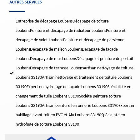
AUTRES SERVICES
Entreprise de décapage Loubens
Décapage de toiture
Loubens
Peinture et décapage de radiateur Loubens
Peinture et
décapage de volet Loubens
Peinture et décapage de persienne
Loubens
Décapage de maison Loubens
Décapage de façade
Loubens
Décapage de mur Loubens
Décapage et peinture de portail
Loubens
Décapage de terrasse Loubens
Artisan nettoyage de toiture
Loubens 33190
Artisan nettoyage et traitement de toiture Loubens
33190
Expert en hydrofuge de façade Loubens 33190
Spécialiste en
changement de tuile Loubens 33190
Société peinture toiture
Loubens 33190
Artisan peinture ferronnerie Loubens 33190
Expert en
habillage avant toit en PVC et Alu Loubens 33190
Spécialiste en
hydrofuge de toiture Loubens 33190