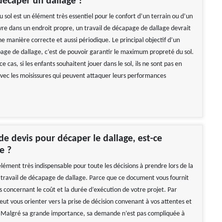
écaper un dallage ?
 sol est un élément très essentiel pour le confort d’un terrain ou d’un
ivre dans un endroit propre, un travail de décapage de dallage devrait
ne manière correcte et aussi périodique. Le principal objectif d’un
page de dallage, c’est de pouvoir garantir le maximum propreté du sol.
e cas, si les enfants souhaitent jouer dans le sol, ils ne sont pas en
avec les moisissures qui peuvent attaquer leurs performances
 devis pour décaper le dallage, est-ce
e ?
élément très indispensable pour toute les décisions à prendre lors de la
n travail de décapage de dallage. Parce que ce document vous fournit
s concernant le coût et la durée d’exécution de votre projet. Par
eut vous orienter vers la prise de décision convenant à vos attentes et
 Malgré sa grande importance, sa demande n’est pas compliquée à