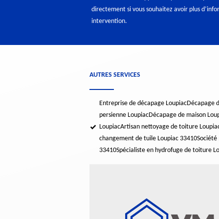
directement si vous souhaitez avoir plus d’inf
intervention.
AUTRES SERVICES
Entreprise de décapage Loupiac
Décapage de
persienne Loupiac
Décapage de maison Lou
Loupiac
Artisan nettoyage de toiture Loupi
changement de tuile Loupiac 33410
Société
33410
Spécialiste en hydrofuge de toiture 