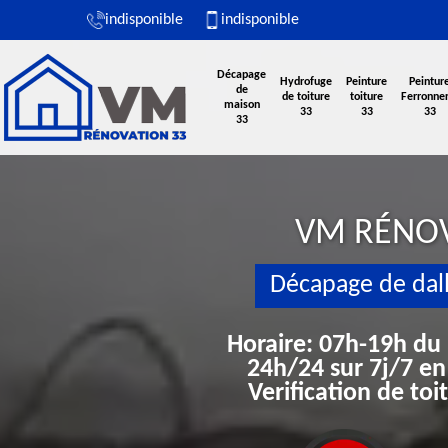
indisponible
indisponible
Décapage
Hydrofuge
Peinture
Peintur
de
de toiture
toiture
Ferronner
maison
33
33
33
33
VM RÉNO
Décapage de dal
Horaire: 07h-19h du
24h/24 sur 7j/7 en
Verification de to