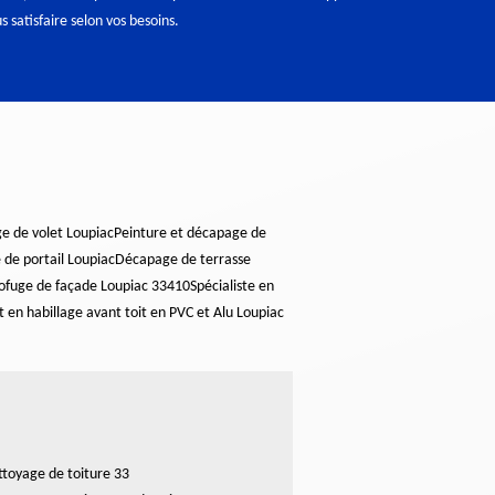
 satisfaire selon vos besoins.
e de volet Loupiac
Peinture et décapage de
de portail Loupiac
Décapage de terrasse
ofuge de façade Loupiac 33410
Spécialiste en
t en habillage avant toit en PVC et Alu Loupiac
toyage de toiture 33