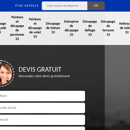
ÊTRE RAPPELÉ
Peinture
Peinture
et
Entreprise
Décapage
Décapage
page
et
Décapage
Nettoy
décapage
de
de
de
çade
décapage
de toiture
de toit
de
décapage
dallage
terrasse
3
de volet
33
33
persienne
33
33
33
33
33
DEVIS GRATUIT
Demandez votre devis gratuitement