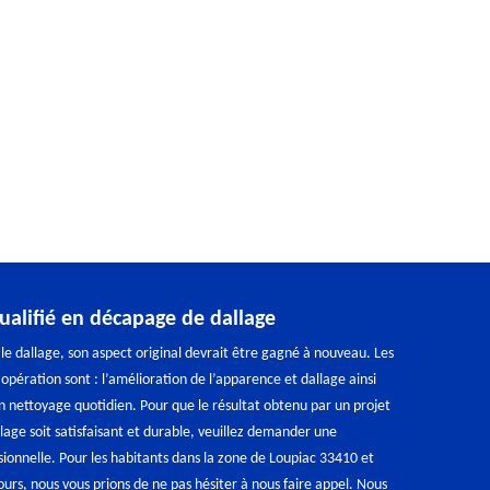
qualifié en décapage de dallage
le dallage, son aspect original devrait être gagné à nouveau. Les
opération sont : l’amélioration de l’apparence et dallage ainsi
son nettoyage quotidien. Pour que le résultat obtenu par un projet
age soit satisfaisant et durable, veuillez demander une
sionnelle. Pour les habitants dans la zone de Loupiac 33410 et
ours, nous vous prions de ne pas hésiter à nous faire appel. Nous