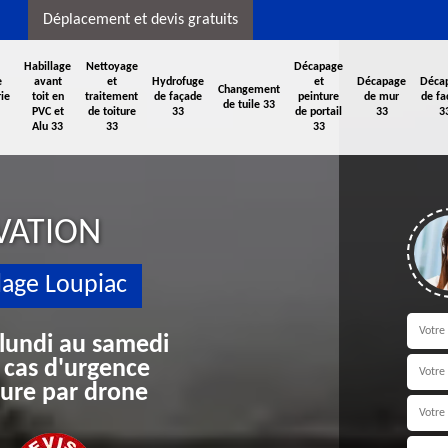
Déplacement et devis gratuits
Habillage
Nettoyage
Décapage
e
avant
et
Hydrofuge
et
Décapage
Déca
Changement
ie
toit en
traitement
de façade
peinture
de mur
de fa
de tuile 33
PVC et
de toiture
33
de portail
33
3
Alu 33
33
33
VATION
lage Loupiac
 lundi au samedi
 cas d'urgence
iture par drone