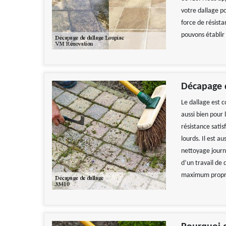
votre dallage po
force de résista
pouvons établir 
Décapage 
Le dallage est c
aussi bien pour 
résistance satis
lourds. Il est a
nettoyage journa
d’un travail de
maximum propr