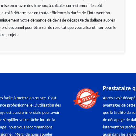
a mise en œuvre des travaux, à calculer correctement le coût
t aussi à déterminer en toute efficience la durée de l’intervention.
 uniquement votre demande de devis de décapage de dallage auprès
 professionnel pour être sûr du résultat que vous allez utiliser pour le
tre projet.
Prestataire 
s facile à mettre en œuvre. C’est
Après avoir décapé 
e professionnelle. L’utilisation des
avantages de cette 
age est aussi primordiale pour avoir
que la facilité de 
r simplifier votre tâche lors de la
de décapage de dall
allage, nous vous recommandons
intervention profes
ssionnel. Merci de nous appeler
aussi dans les alent