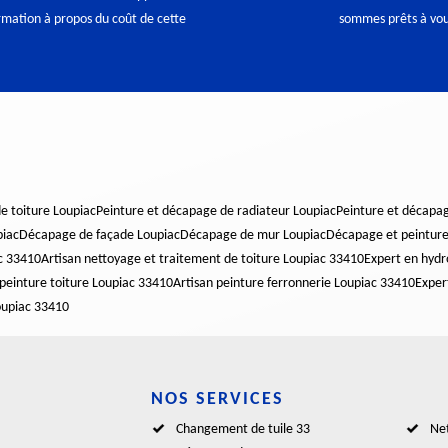
ormation à propos du coût de cette
sommes prêts à vous
 toiture Loupiac
Peinture et décapage de radiateur Loupiac
Peinture et décapag
piac
Décapage de façade Loupiac
Décapage de mur Loupiac
Décapage et peinture 
ac 33410
Artisan nettoyage et traitement de toiture Loupiac 33410
Expert en hydr
 peinture toiture Loupiac 33410
Artisan peinture ferronnerie Loupiac 33410
Exper
Loupiac 33410
NOS SERVICES
Changement de tuile 33
Net