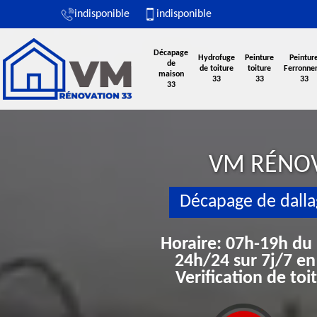
indisponible
indisponible
Décapage
Hydrofuge
Peinture
Peintur
de
de toiture
toiture
Ferronner
maison
33
33
33
33
VM RÉNO
Décapage de dall
Horaire: 07h-19h du
24h/24 sur 7j/7 en
Verification de to