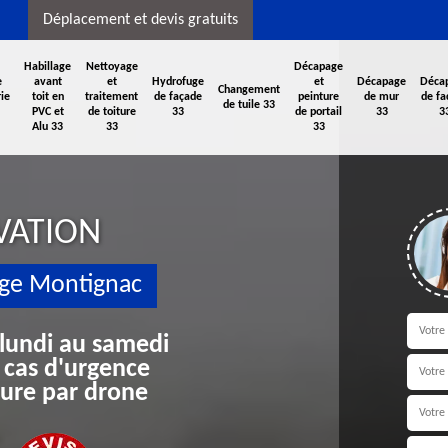
Déplacement et devis gratuits
Habillage
Nettoyage
Décapage
e
avant
et
Hydrofuge
et
Décapage
Déca
Changement
ie
toit en
traitement
de façade
peinture
de mur
de fa
de tuile 33
PVC et
de toiture
33
de portail
33
3
Alu 33
33
33
VATION
age Montignac
 lundi au samedi
 cas d'urgence
iture par drone