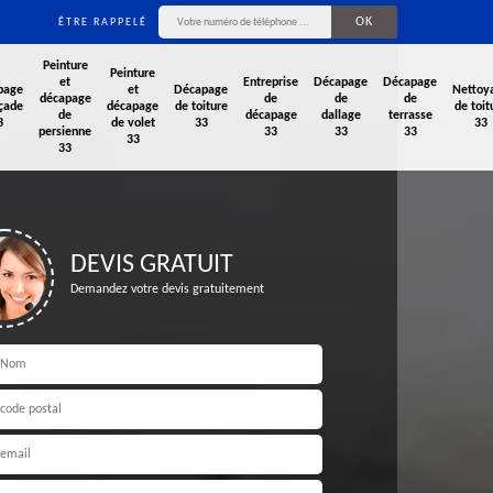
ÊTRE RAPPELÉ
Peinture
Peinture
et
Entreprise
Décapage
Décapage
page
et
Décapage
Nettoy
décapage
de
de
de
çade
décapage
de toiture
de toit
de
décapage
dallage
terrasse
3
de volet
33
33
persienne
33
33
33
33
33
DEVIS GRATUIT
Demandez votre devis gratuitement