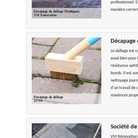
professionnel. E
manière correct
Décapage 
Le dallage est c
aussi bien pour 
résistance satis
lourds. Il est a
nettoyage journa
d’un travail de
maximum propr
Société de
VM Rénovation e