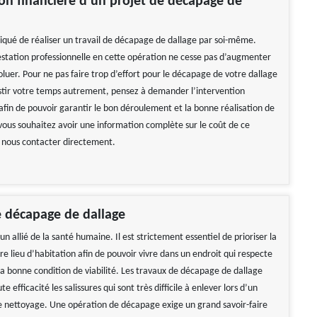
on financière d’un projet de décapage de
pliqué de réaliser un travail de décapage de dallage par soi-même.
restation professionnelle en cette opération ne cesse pas d’augmenter
oluer. Pour ne pas faire trop d’effort pour le décapage de votre dallage
stir votre temps autrement, pensez à demander l’intervention
afin de pouvoir garantir le bon déroulement et la bonne réalisation de
 vous souhaitez avoir une information complète sur le coût de ce
ez nous contacter directement.
 décapage de dallage
un allié de la santé humaine. Il est strictement essentiel de prioriser la
e lieu d’habitation afin de pouvoir vivre dans un endroit qui respecte
a bonne condition de viabilité. Les travaux de décapage de dallage
e efficacité les salissures qui sont très difficile à enlever lors d’un
de nettoyage. Une opération de décapage exige un grand savoir-faire