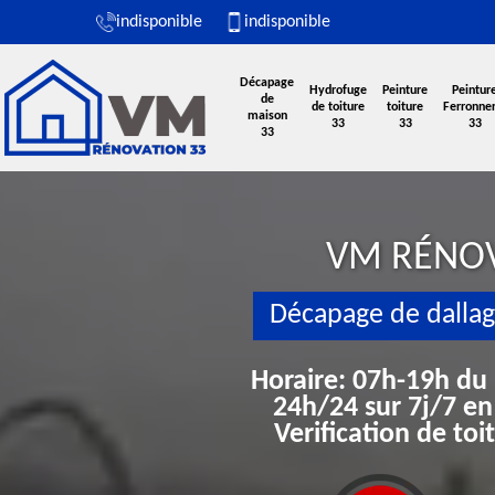
indisponible
indisponible
Décapage
Hydrofuge
Peinture
Peintur
de
de toiture
toiture
Ferronner
maison
33
33
33
33
VM RÉNO
Décapage de dallag
Horaire: 07h-19h du
24h/24 sur 7j/7 en
Verification de to