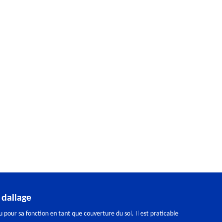
dallage
u pour sa fonction en tant que couverture du sol. Il est praticable