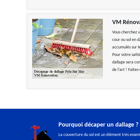
VM Rénova
Vous cherchez u
cour ou sol en 
accumulés sur le
Pour votre satis
dallage sera co
de l’art ! Faite
Pourquoi décaper un dallage ?
La couverture du sol est un élément très essent