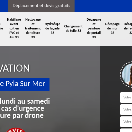
Déplacement et devis gratuits
Habillage
Nettoyage
Décapage
e
avant
et
Hydrofuge
et
Décapage
Déca
Changement
ie
toit en
traitement
de façade
peinture
de mur
de fa
de tuile 33
PVC et
de toiture
33
de portail
33
3
Alu 33
33
33
VATION
e Pyla Sur Mer
 lundi au samedi
 cas d'urgence
iture par drone