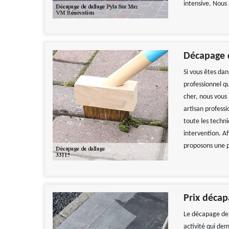
intensive. Nous 
Décapage d
Si vous êtes da
professionnel q
cher, nous vous
artisan profess
toute les techn
intervention. Af
proposons une p
Prix décap
Le décapage de 
activité qui de