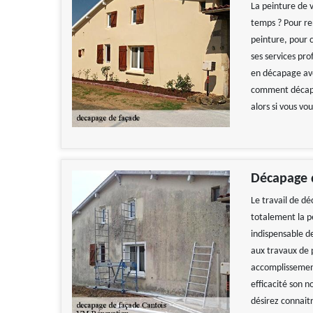
La peinture de v
temps ? Pour re
peinture, pour 
ses services pro
en décapage av
comment décaper
alors si vous vo
Décapage 
Le travail de d
totalement la pe
indispensable d
aux travaux de 
accomplissement
efficacité son 
désirez connait