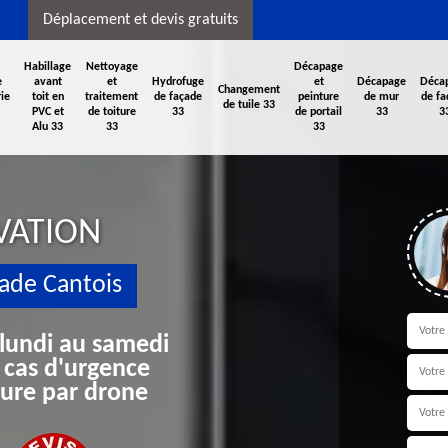
Déplacement et devis gratuits
Habillage
Nettoyage
Décapage
e
avant
et
Hydrofuge
et
Décapage
Déca
Changement
ie
toit en
traitement
de façade
peinture
de mur
de fa
de tuile 33
PVC et
de toiture
33
de portail
33
3
Alu 33
33
33
VATION
ade Cantois
 lundi au samedi
 cas d'urgence
iture par drone