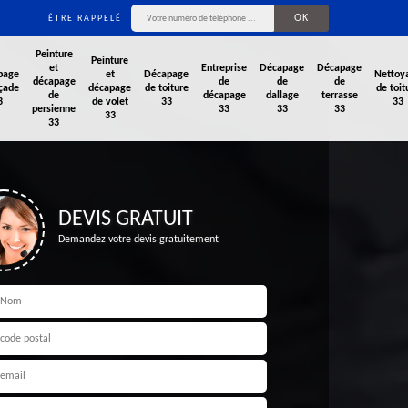
ÊTRE RAPPELÉ
Peinture
Peinture
et
Entreprise
Décapage
Décapage
page
et
Décapage
Nettoy
décapage
de
de
de
çade
décapage
de toiture
de toit
de
décapage
dallage
terrasse
3
de volet
33
33
persienne
33
33
33
33
33
DEVIS GRATUIT
Demandez votre devis gratuitement