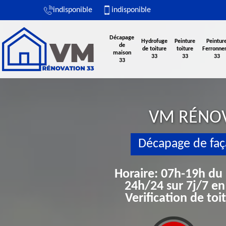
indisponible
indisponible
Décapage
Hydrofuge
Peinture
Peintur
de
de toiture
toiture
Ferronner
maison
33
33
33
33
VM RÉNO
Décapage de faç
Horaire: 07h-19h du
24h/24 sur 7j/7 en
Verification de to