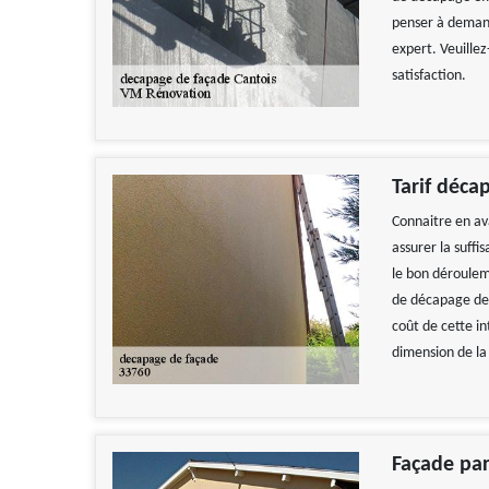
penser à demande
expert. Veuillez
satisfaction.
Tarif déca
Connaitre en av
assurer la suffi
le bon dérouleme
de décapage de 
coût de cette i
dimension de la 
Façade pa