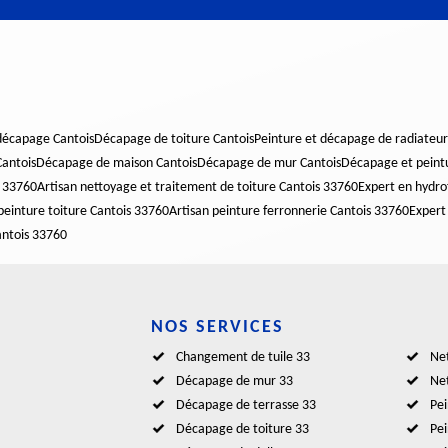
décapage Cantois
Décapage de toiture Cantois
Peinture et décapage de radiateur
Cantois
Décapage de maison Cantois
Décapage de mur Cantois
Décapage et peintu
s 33760
Artisan nettoyage et traitement de toiture Cantois 33760
Expert en hydro
peinture toiture Cantois 33760
Artisan peinture ferronnerie Cantois 33760
Expert 
antois 33760
NOS SERVICES
Changement de tuile 33
Net
Décapage de mur 33
Net
Décapage de terrasse 33
Pei
Décapage de toiture 33
Pei