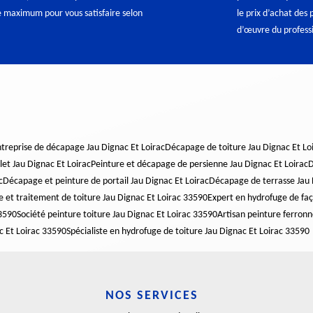
e maximum pour vous satisfaire selon
le prix d’achat des 
d’œuvre du profess
treprise de décapage Jau Dignac Et Loirac
Décapage de toiture Jau Dignac Et Lo
et Jau Dignac Et Loirac
Peinture et décapage de persienne Jau Dignac Et Loirac
D
c
Décapage et peinture de portail Jau Dignac Et Loirac
Décapage de terrasse Jau 
e et traitement de toiture Jau Dignac Et Loirac 33590
Expert en hydrofuge de faç
33590
Société peinture toiture Jau Dignac Et Loirac 33590
Artisan peinture ferronn
ac Et Loirac 33590
Spécialiste en hydrofuge de toiture Jau Dignac Et Loirac 33590
NOS SERVICES