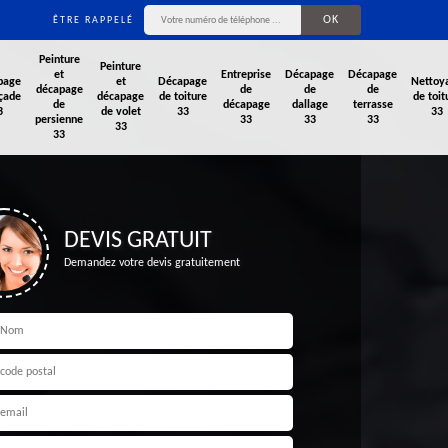
ÊTRE RAPPELÉ
Peinture
Peinture
et
Entreprise
Décapage
Décapage
page
et
Décapage
Nettoy
décapage
de
de
de
çade
décapage
de toiture
de toit
de
décapage
dallage
terrasse
3
de volet
33
33
persienne
33
33
33
33
33
DEVIS GRATUIT
Demandez votre devis gratuitement