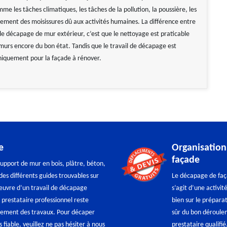
 les tâches climatiques, les tâches de la pollution, la poussière, les
ement des moisissures dû aux activités humaines. La différence entre
 le décapage de mur extérieur, c’est que le nettoyage est praticable
urs encore du bon état. Tandis que le travail de décapage est
niquement pour la façade à rénover.
e
Organisation
façade
upport de mur en bois, plâtre, béton,
des différents guides trouvables sur
Le décapage de faça
œuvre d’un travail de décapage
s’agit d’une activi
 prestataire professionnel reste
bien sur le préparat
ssement des travaux. Pour décaper
sûr du bon déroulem
iable, veuillez ne pas hésiter à nous
prestataire qualifi