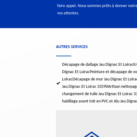
faire appel. Nous sommes prêts à donner notr
vos attentes.
AUTRES SERVICES
Décapage de dallage Jau Dignac Et Loirac
En
Dignac Et Loirac
Peinture et décapage de vol
Loirac
Décapage de mur Jau Dignac Et Loira
Jau Dignac Et Loirac 33590
Artisan nettoyag
changement de tuile Jau Dignac Et Loirac 
habillage avant toit en PVC et Alu Jau Dign