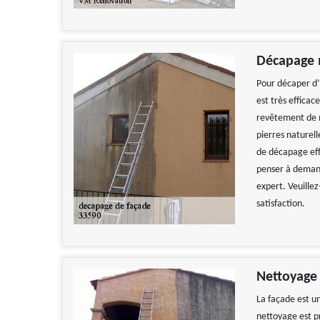
Décapage 
Pour décaper d’
est très efficac
revêtement de m
pierres naturell
de décapage ef
penser à demande
expert. Veuillez
satisfaction.
Nettoyage 
La façade est u
nettoyage est p