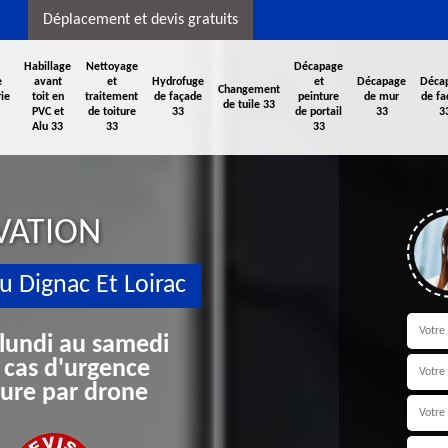
Déplacement et devis gratuits
Habillage
Nettoyage
Décapage
e
avant
et
Hydrofuge
et
Décapage
Déca
Changement
ie
toit en
traitement
de façade
peinture
de mur
de fa
de tuile 33
PVC et
de toiture
33
de portail
33
3
Alu 33
33
33
VATION
u Dignac Et Loirac
 lundi au samedi
 cas d'urgence
iture par drone