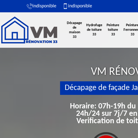
indisponible
indisponible
Décapage
Hydrofuge
Peinture
Peintur
de
de toiture
toiture
Ferronner
maison
33
33
33
33
VM RÉNO
Décapage de façade Ja
Horaire: 07h-19h du
24h/24 sur 7j/7 en
Verification de to