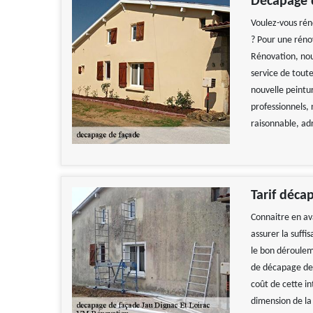
Décapage 
Voulez-vous rén
? Pour une réno
Rénovation, nou
service de tout
nouvelle peintur
professionnels, 
raisonnable, ad
Tarif déca
Connaitre en av
assurer la suffi
le bon dérouleme
de décapage de 
coût de cette i
dimension de la 