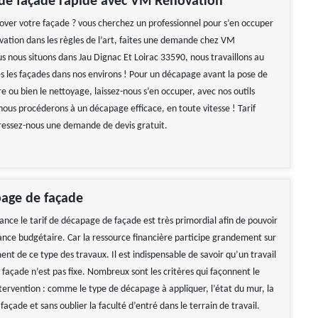
de façade rapide avec VM Rénovation
over votre façade ? vous cherchez un professionnel pour s’en occuper
vation dans les règles de l’art, faites une demande chez VM
s nous situons dans Jau Dignac Et Loirac 33590, nous travaillons au
es les façades dans nos environs ! Pour un décapage avant la pose de
e ou bien le nettoyage, laissez-nous s’en occuper, avec nos outils
nous procéderons à un décapage efficace, en toute vitesse ! Tarif
ressez-nous une demande de devis gratuit.
page de façade
ance le tarif de décapage de façade est très primordial afin de pouvoir
sance budgétaire. Car la ressource financière participe grandement sur
nt de ce type des travaux. Il est indispensable de savoir qu’un travail
façade n’est pas fixe. Nombreux sont les critères qui façonnent le
ntervention : comme le type de décapage à appliquer, l’état du mur, la
façade et sans oublier la faculté d’entré dans le terrain de travail.