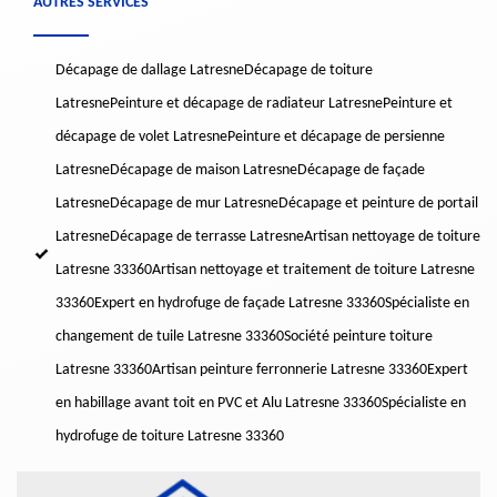
AUTRES SERVICES
Décapage de dallage Latresne
Décapage de toiture
Latresne
Peinture et décapage de radiateur Latresne
Peinture et
décapage de volet Latresne
Peinture et décapage de persienne
Latresne
Décapage de maison Latresne
Décapage de façade
Latresne
Décapage de mur Latresne
Décapage et peinture de portail
Latresne
Décapage de terrasse Latresne
Artisan nettoyage de toiture
Latresne 33360
Artisan nettoyage et traitement de toiture Latresne
33360
Expert en hydrofuge de façade Latresne 33360
Spécialiste en
changement de tuile Latresne 33360
Société peinture toiture
Latresne 33360
Artisan peinture ferronnerie Latresne 33360
Expert
en habillage avant toit en PVC et Alu Latresne 33360
Spécialiste en
hydrofuge de toiture Latresne 33360