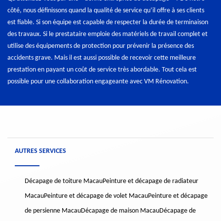
côté, nous définissons quand la qualité de service qu’il offre à ses clients
est fiable. Si son équipe est capable de respecter la durée de terminaison
des travaux. Si le prestataire emploie des matériels de travail complet et
utilise des équipements de protection pour prévenir la présence des
accidents grave. Mais il est aussi possible de recevoir cette meilleure
prestation en payant un coût de service très abordable. Tout cela est
possible pour une collaboration engageante avec VM Rénovation.
AUTRES SERVICES
Décapage de toiture Macau
Peinture et décapage de radiateur
Macau
Peinture et décapage de volet Macau
Peinture et décapage
de persienne Macau
Décapage de maison Macau
Décapage de