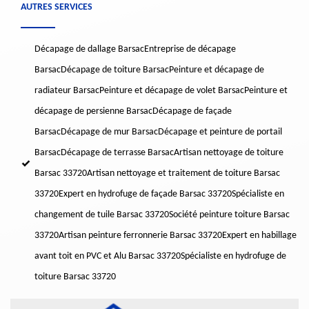
AUTRES SERVICES
Décapage de dallage Barsac
Entreprise de décapage
Barsac
Décapage de toiture Barsac
Peinture et décapage de
radiateur Barsac
Peinture et décapage de volet Barsac
Peinture et
décapage de persienne Barsac
Décapage de façade
Barsac
Décapage de mur Barsac
Décapage et peinture de portail
Barsac
Décapage de terrasse Barsac
Artisan nettoyage de toiture
Barsac 33720
Artisan nettoyage et traitement de toiture Barsac
33720
Expert en hydrofuge de façade Barsac 33720
Spécialiste en
changement de tuile Barsac 33720
Société peinture toiture Barsac
33720
Artisan peinture ferronnerie Barsac 33720
Expert en habillage
avant toit en PVC et Alu Barsac 33720
Spécialiste en hydrofuge de
toiture Barsac 33720