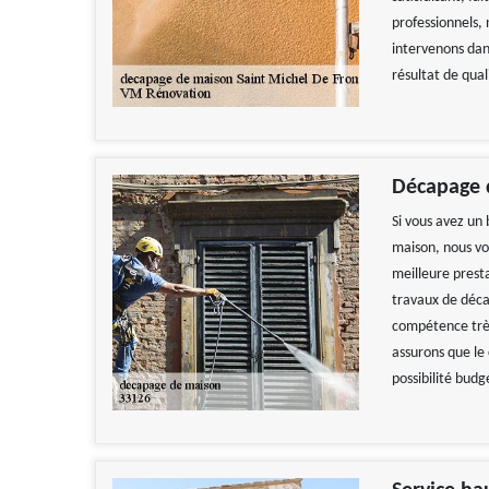
professionnels, 
intervenons dan
résultat de qua
Décapage d
Si vous avez un 
maison, nous vo
meilleure prest
travaux de déca
compétence très
assurons que le 
possibilité budg