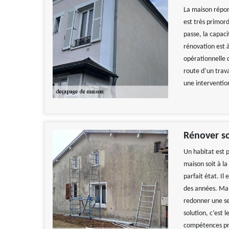
La maison répon
est très primor
passe, la capac
rénovation est 
opérationnelle 
route d’un trav
une intervention
Rénover s
Un habitat est p
maison soit à l
parfait état. I
des années. Mai
redonner une s
solution, c’est 
compétences pro