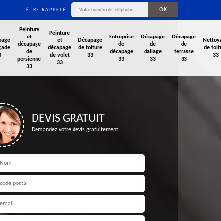
ÊTRE RAPPELÉ
Peinture
Peinture
et
Entreprise
Décapage
Décapage
page
et
Décapage
Nettoy
décapage
de
de
de
çade
décapage
de toiture
de toit
de
décapage
dallage
terrasse
3
de volet
33
33
persienne
33
33
33
33
33
DEVIS GRATUIT
Demandez votre devis gratuitement