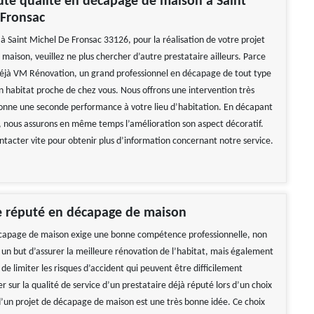
ute qualité en décapage de maison à Saint
 Fronsac
à Saint Michel De Fronsac 33126, pour la réalisation de votre projet
maison, veuillez ne plus chercher d’autre prestataire ailleurs. Parce
éjà VM Rénovation, un grand professionnel en décapage de tout type
un habitat proche de chez vous. Nous offrons une intervention très
donne une seconde performance à votre lieu d’habitation. En décapant
 nous assurons en même temps l’amélioration son aspect décoratif.
ontacter vite pour obtenir plus d’information concernant notre service.
e réputé en décapage de maison
écapage de maison exige une bonne compétence professionnelle, non
un but d’assurer la meilleure rénovation de l’habitat, mais également
 de limiter les risques d’accident qui peuvent être difficilement
 sur la qualité de service d’un prestataire déjà réputé lors d’un choix
d’un projet de décapage de maison est une très bonne idée. Ce choix