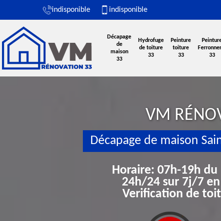
indisponible
indisponible
Décapage
Hydrofuge
Peinture
Peintur
de
de toiture
toiture
Ferronner
maison
33
33
33
33
VM RÉNO
Décapage de maison Sain
Horaire: 07h-19h du
24h/24 sur 7j/7 en
Verification de to