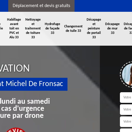
Déplacement et devis gratuits
Habillage
Nettoyage
Décapage
e
avant
et
Hydrofuge
et
Décapage
Déca
Changement
ie
toit en
traitement
de façade
peinture
de mur
de fa
de tuile 33
PVC et
de toiture
33
de portail
33
3
Alu 33
33
33
VATION
t Michel De Fronsac
 lundi au samedi
 cas d'urgence
iture par drone