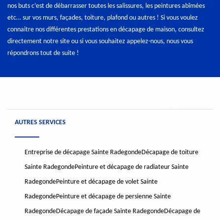
nos buts c’est de débarrasser toutes les salissures, les peintures abîmées
etc… sur vos murs, façades, toiture, plafond ou autres ! Si vous voulez
connaitre nos différentes prestations en décapage de maison, consultez
directement notre site ou si vous souhaitez appelez-nous, nous vous
répondrons tout de suite !
AUTRES SERVICES
Entreprise de décapage Sainte Radegonde
Décapage de toiture
Sainte Radegonde
Peinture et décapage de radiateur Sainte
Radegonde
Peinture et décapage de volet Sainte
Radegonde
Peinture et décapage de persienne Sainte
Radegonde
Décapage de façade Sainte Radegonde
Décapage de