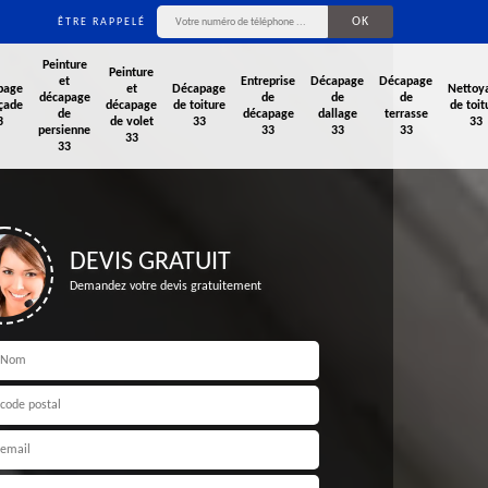
ÊTRE RAPPELÉ
Peinture
Peinture
et
Entreprise
Décapage
Décapage
page
et
Décapage
Nettoy
décapage
de
de
de
çade
décapage
de toiture
de toit
de
décapage
dallage
terrasse
3
de volet
33
33
persienne
33
33
33
33
33
DEVIS GRATUIT
Demandez votre devis gratuitement