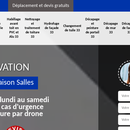
Déplacement et devis gratuits
Habillage
Nettoyage
Décapage
e
avant
et
Hydrofuge
et
Décapage
Déca
Changement
ie
toit en
traitement
de façade
peinture
de mur
de fa
de tuile 33
PVC et
de toiture
33
de portail
33
3
Alu 33
33
33
VATION
ison Salles
 lundi au samedi
 cas d'urgence
iture par drone