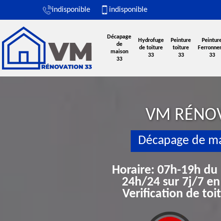
indisponible
indisponible
Décapage
Hydrofuge
Peinture
Peintur
de
de toiture
toiture
Ferronner
maison
33
33
33
33
VM RÉNO
Décapage de ma
Horaire: 07h-19h du
24h/24 sur 7j/7 en
Verification de to