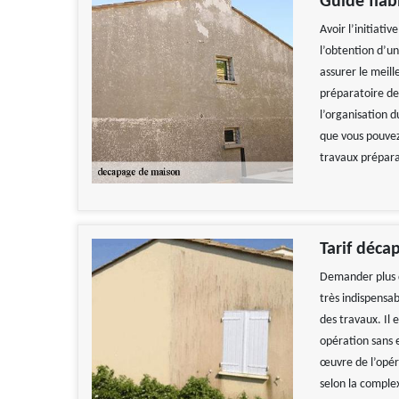
Guide fiab
Avoir l’initiati
l’obtention d’un
assurer le meil
préparatoire des
l’organisation d
que vous pouvez
travaux préparat
Tarif déca
Demander plus d
très indispensa
des travaux. Il 
opération sans 
œuvre de l’opér
selon la complex