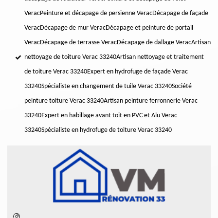
Verac
Peinture et décapage de persienne Verac
Décapage de façade
Verac
Décapage de mur Verac
Décapage et peinture de portail
Verac
Décapage de terrasse Verac
Décapage de dallage Verac
Artisan
nettoyage de toiture Verac 33240
Artisan nettoyage et traitement
de toiture Verac 33240
Expert en hydrofuge de façade Verac
33240
Spécialiste en changement de tuile Verac 33240
Société
peinture toiture Verac 33240
Artisan peinture ferronnerie Verac
33240
Expert en habillage avant toit en PVC et Alu Verac
33240
Spécialiste en hydrofuge de toiture Verac 33240