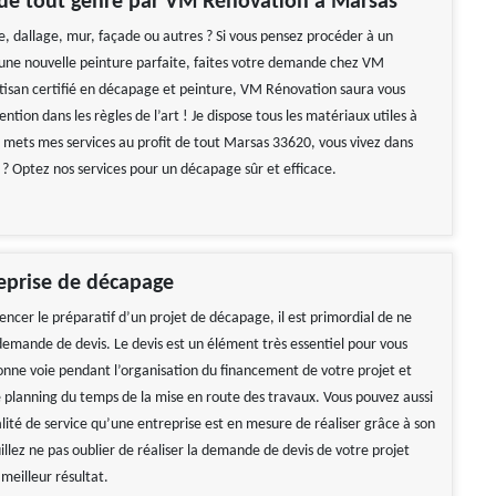
de tout genre par VM Rénovation à Marsas
e, dallage, mur, façade ou autres ? Si vous pensez procéder à un
ne nouvelle peinture parfaite, faites votre demande chez VM
tisan certifié en décapage et peinture, VM Rénovation saura vous
vention dans les règles de l’art ! Je dispose tous les matériaux utiles à
 mets mes services au profit de tout Marsas 33620, vous vivez dans
 ? Optez nos services pour un décapage sûr et efficace.
eprise de décapage
cer le préparatif d’un projet de décapage, il est primordial de ne
 demande de devis. Le devis est un élément très essentiel pour vous
bonne voie pendant l’organisation du financement de votre projet et
e planning du temps de la mise en route des travaux. Vous pouvez aussi
lité de service qu’une entreprise est en mesure de réaliser grâce à son
uillez ne pas oublier de réaliser la demande de devis de votre projet
meilleur résultat.