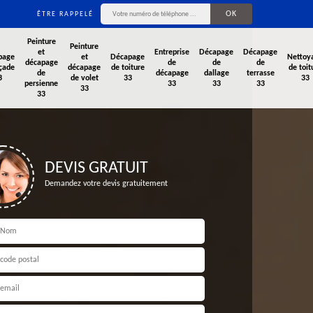
ÊTRE RAPPELÉ
Peinture
Peinture
et
Entreprise
Décapage
Décapage
page
et
Décapage
Nettoy
décapage
de
de
de
çade
décapage
de toiture
de toit
de
décapage
dallage
terrasse
3
de volet
33
33
persienne
33
33
33
33
33
DEVIS GRATUIT
Demandez votre devis gratuitement