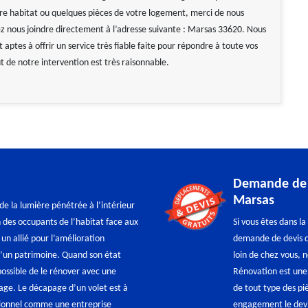
 habitat ou quelques pièces de votre logement, merci de nous
z nous joindre directement à l’adresse suivante : Marsas 33620. Nous
aptes à offrir un service très fiable faite pour répondre à toute vos
t de notre intervention est très raisonnable.
Demande de d
Marsas
 de la lumière pénétrée à l’intérieur
n des occupants de l’habitat face aux
Si vous êtes dans l
 un allié pour l’amélioration
demande de devis d
 d’un patrimoine. Quand son état
loin de chez vous, 
ossible de le rénover avec une
Rénovation est une
page. Le décapage d’un volet est à
de tout type des pi
sionnel comme une entreprise
engagement le devis