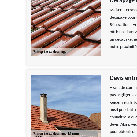
Décapage 
Maison, terrass
décapage pour u
Rénovation ! Ar
offrir une inter
un décapage, je
notre proximité
Devis entr
Avant de commen
pas négliger la
guider vers la 
aussi pendant l
connaitre la qua
devis. Alors, ve
pour obtenir un 