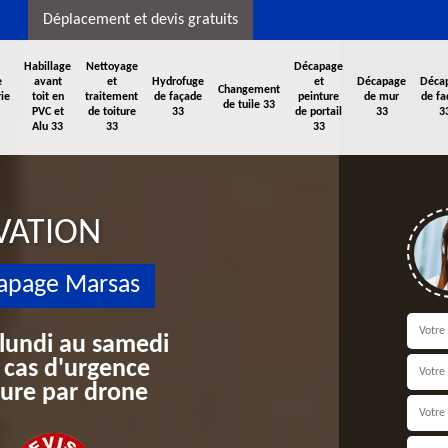
Déplacement et devis gratuits
Habillage
Nettoyage
Décapage
e
avant
et
Hydrofuge
et
Décapage
Déca
Changement
ie
toit en
traitement
de façade
peinture
de mur
de fa
de tuile 33
PVC et
de toiture
33
de portail
33
3
Alu 33
33
33
VATION
capage Marsas
 lundi au samedi
 cas d'urgence
iture par drone