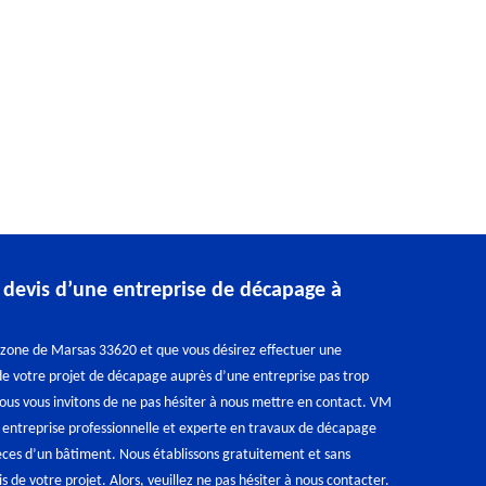
evis d’une entreprise de décapage à
a zone de Marsas 33620 et que vous désirez effectuer une
e votre projet de décapage auprès d’une entreprise pas trop
nous vous invitons de ne pas hésiter à nous mettre en contact. VM
 entreprise professionnelle et experte en travaux de décapage
èces d’un bâtiment. Nous établissons gratuitement et sans
 de votre projet. Alors, veuillez ne pas hésiter à nous contacter.