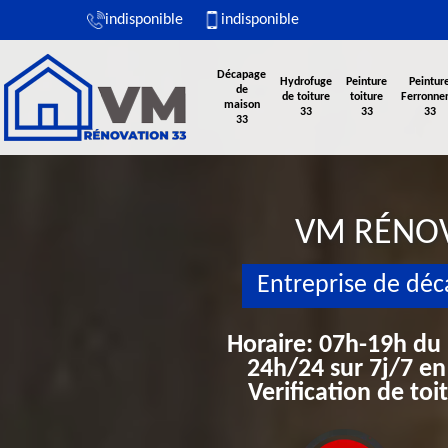
indisponible
indisponible
Décapage
Hydrofuge
Peinture
Peintur
de
de toiture
toiture
Ferronner
maison
33
33
33
33
VM RÉNO
Entreprise de dé
Horaire: 07h-19h du
24h/24 sur 7j/7 en
Verification de to