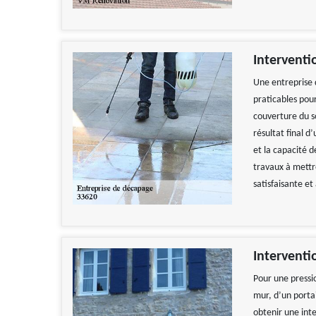
Interventi
Une entreprise 
praticables pou
couverture du so
résultat final d
et la capacité d
travaux à mettr
satisfaisante et
Interventi
Pour une pressio
mur, d’un portai
obtenir une int