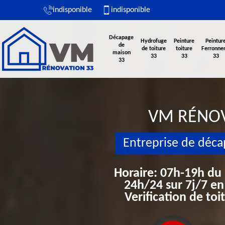
indisponible
indisponible
Décapage
Hydrofuge
Peinture
Peintur
de
de toiture
toiture
Ferronner
maison
33
33
33
33
VM RÉNO
Entreprise de déc
Horaire: 07h-19h du
24h/24 sur 7j/7 en
Verification de to