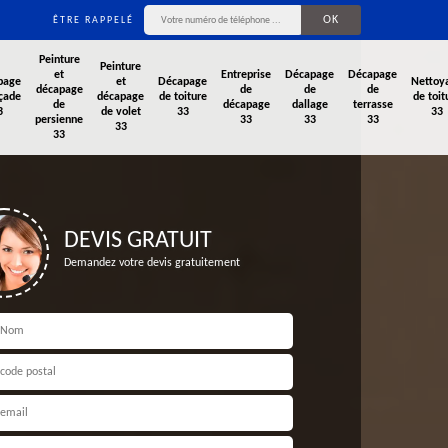
ÊTRE RAPPELÉ
Peinture
Peinture
et
Entreprise
Décapage
Décapage
page
et
Décapage
Nettoy
décapage
de
de
de
çade
décapage
de toiture
de toit
de
décapage
dallage
terrasse
3
de volet
33
33
persienne
33
33
33
33
33
DEVIS GRATUIT
Demandez votre devis gratuitement