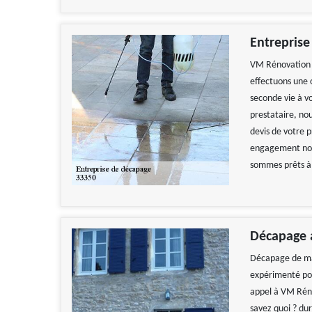
Entreprise
VM Rénovation e
effectuons une o
seconde vie à vo
prestataire, n
devis de votre p
engagement non p
sommes prêts à 
Décapage a
Décapage de mai
expérimenté pour
appel à VM Réno
savez quoi ? du