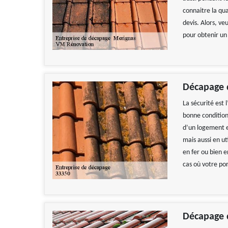
connaitre la qua
devis. Alors, ve
pour obtenir un 
Décapage d
La sécurité est 
bonne condition 
d’un logement e
mais aussi en ut
en fer ou bien e
cas où votre por
Décapage 