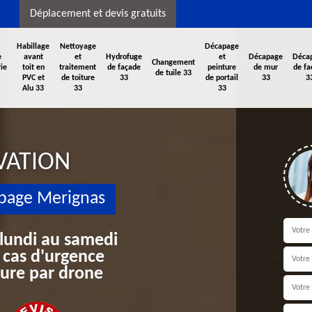
Déplacement et devis gratuits
Habillage
Nettoyage
Décapage
e
avant
et
Hydrofuge
et
Décapage
Déca
Changement
ie
toit en
traitement
de façade
peinture
de mur
de fa
de tuile 33
PVC et
de toiture
33
de portail
33
3
Alu 33
33
33
VATION
apage Merignas
 lundi au samedi
 cas d'urgence
iture par drone