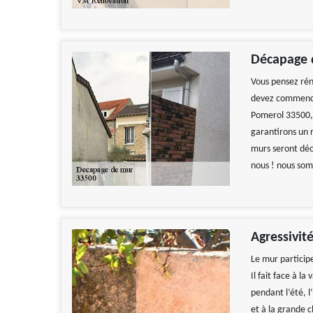
Décapage 
Vous pensez rén
devez commencer
Pomerol 33500, 
garantirons un r
murs seront déca
nous ! nous som
Agressivit
Le mur participe
Il fait face à l
pendant l’été, l
et à la grande c