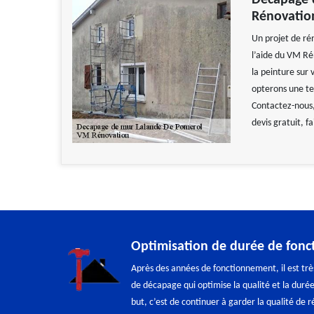
Décapage 
Rénovatio
Un projet de ré
l’aide du VM Ré
la peinture sur 
opterons une te
Contactez-nous,
devis gratuit, f
Optimisation de durée de fon
Après des années de fonctionnement, il est très
de décapage qui optimise la qualité et la dur
but, c’est de continuer à garder la qualité de 