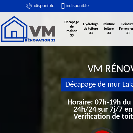
indisponible
indisponible
Décapage
Hydrofuge
Peinture
Peintur
de
de toiture
toiture
Ferronner
maison
33
33
33
33
VM RÉNO
Décapage de mur Lal
Horaire: 07h-19h du
24h/24 sur 7j/7 en
Verification de to