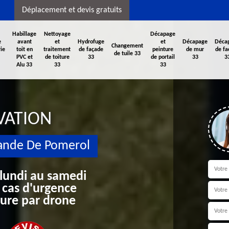
Déplacement et devis gratuits
Habillage
Nettoyage
Décapage
e
avant
et
Hydrofuge
et
Décapage
Déca
Changement
ie
toit en
traitement
de façade
peinture
de mur
de fa
de tuile 33
PVC et
de toiture
33
de portail
33
3
Alu 33
33
33
VATION
ande De Pomerol
 lundi au samedi
 cas d'urgence
iture par drone