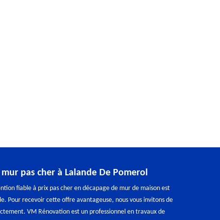
 mur pas cher à Lalande De Pomerol
ntion fiable à prix pas cher en décapage de mur de maison est
e. Pour recevoir cette offre avantageuse, nous vous invitons de
ectement. VM Rénovation est un professionnel en travaux de