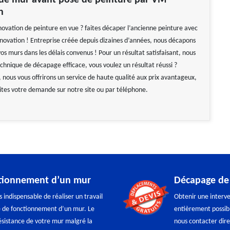
de mur avant pose de peinture par VM
n
novation de peinture en vue ? faites décaper l’ancienne peinture avec
novation ! Entreprise créée depuis dizaines d’années, nous décapons
vos murs dans les délais convenus ! Pour un résultat satisfaisant, nous
chnique de décapage efficace, vous voulez un résultat réussi ?
 nous vous offrirons un service de haute qualité aux prix avantageux,
aites votre demande sur notre site ou par téléphone.
ctionnement d’un mur
Décapage de
 indispensable de réaliser un travail
Obtenir une interve
ée de fonctionnement d’un mur. Le
entièrement possibl
résistance de votre mur malgré la
nous contacter dir