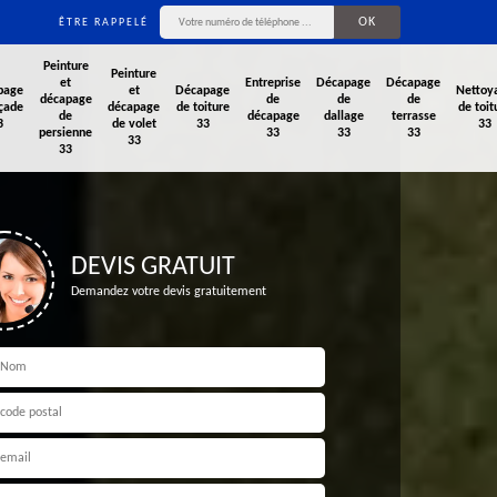
ÊTRE RAPPELÉ
Peinture
Peinture
et
Entreprise
Décapage
Décapage
page
et
Décapage
Nettoy
décapage
de
de
de
çade
décapage
de toiture
de toit
de
décapage
dallage
terrasse
3
de volet
33
33
persienne
33
33
33
33
33
DEVIS GRATUIT
Demandez votre devis gratuitement