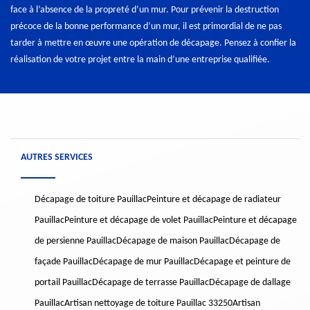
face à l’absence de la propreté d’un mur. Pour prévenir la destruction
précoce de la bonne performance d’un mur, il est primordial de ne pas
tarder à mettre en œuvre une opération de décapage. Pensez à confier la
réalisation de votre projet entre la main d’une entreprise qualifiée.
AUTRES SERVICES
Décapage de toiture Pauillac
Peinture et décapage de radiateur
Pauillac
Peinture et décapage de volet Pauillac
Peinture et décapage
de persienne Pauillac
Décapage de maison Pauillac
Décapage de
façade Pauillac
Décapage de mur Pauillac
Décapage et peinture de
portail Pauillac
Décapage de terrasse Pauillac
Décapage de dallage
Pauillac
Artisan nettoyage de toiture Pauillac 33250
Artisan