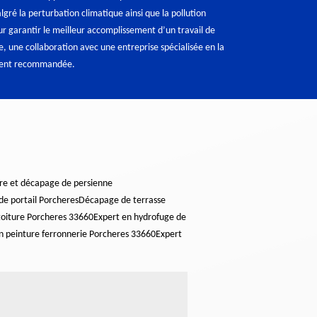
ré la perturbation climatique ainsi que la pollution
 garantir le meilleur accomplissement d’un travail de
, une collaboration avec une entreprise spécialisée en la
ment recommandée.
re et décapage de persienne
de portail Porcheres
Décapage de terrasse
toiture Porcheres 33660
Expert en hydrofuge de
n peinture ferronnerie Porcheres 33660
Expert