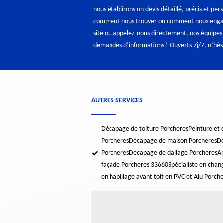
nous établirons un devis détaillé, précis et per
comment nous trouver ou comment nous engage
site ou appelez-nous directement, nos équipes 
demandes d’informations ! Ouverts 7j/7, n’hési
AUTRES SERVICES
Décapage de toiture Porcheres
Peinture et
Porcheres
Décapage de maison Porcheres
Dé
Porcheres
Décapage de dallage Porcheres
Ar
façade Porcheres 33660
Spécialiste en cha
en habillage avant toit en PVC et Alu Porch