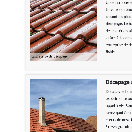
Une entreprise 
travaux de réno
ce sont les pièc
décapage. Le bu
des matériels a
Grâce à la conna
entreprise de d
fiable.
Décapage a
Décapage de mai
expérimenté pour
appel à VM Réno
savez quoi ? du
cœurs de nos cli
! Devis gratuit,