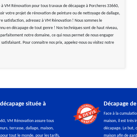
e à VM Rénovation pour tous travaux de décapage à Porcheres 33660,
ssir votre projet de rénovation de peinture ou de nettoyage de dallage,
re satisfaction, adressez à VM Rénovation ! Nous sommes le
onnu en décapage de tout genre ! Nos techniques sont de haut niveau,
 parfaitement notre domaine, ce qui nous permet de nous engager
 satisfaisant. Pour connaitre nos prix, appelez-nous ou visitez notre
 décapage située à
Décapage de 
Face à la cumulatio
660, VM Rénovation assure tous
maison, il est très 
 murs, terrasse, dallage, maison,
décapage. Le but, c
 pour tout le monde, pour les tarifs,
maison afin de gard