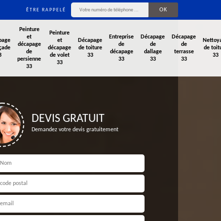
ÊTRE RAPPELÉ
Peinture
Peinture
et
Entreprise
Décapage
Décapage
page
et
Décapage
Nettoy
décapage
de
de
de
çade
décapage
de toiture
de toit
de
décapage
dallage
terrasse
3
de volet
33
33
persienne
33
33
33
33
33
DEVIS GRATUIT
Demandez votre devis gratuitement