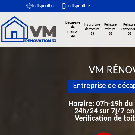
indisponible
indisponible
Décapage
Hydrofuge
Peinture
Peintur
de
de toiture
toiture
Ferronner
maison
33
33
33
33
VM RÉNO
Entreprise de déca
Horaire: 07h-19h du
24h/24 sur 7j/7 en
Verification de to