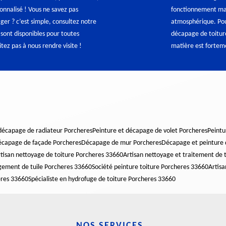
sonnalisé ! Vous ne savez pas
fonctionnement malg
r ? c’est simple, consultez notre
atmosphérique. Pour
sont disponibles pour toutes
décapage de toiture
tez pas à nous rendre visite !
matière est forte
 décapage de radiateur Porcheres
Peinture et décapage de volet Porcheres
Peintu
capage de façade Porcheres
Décapage de mur Porcheres
Décapage et peinture 
tisan nettoyage de toiture Porcheres 33660
Artisan nettoyage et traitement de 
ngement de tuile Porcheres 33660
Société peinture toiture Porcheres 33660
Artisa
eres 33660
Spécialiste en hydrofuge de toiture Porcheres 33660
NOS SERVICES