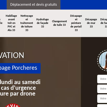
Déplacement et devis gratuits
Habillage
Nettoyage
Décapage
e
avant
et
Hydrofuge
et
Décapage
Déca
Changement
ie
toit en
traitement
de façade
peinture
de mur
de fa
de tuile 33
PVC et
de toiture
33
de portail
33
3
Alu 33
33
33
VATION
page Porcheres
 lundi au samedi
 cas d'urgence
iture par drone