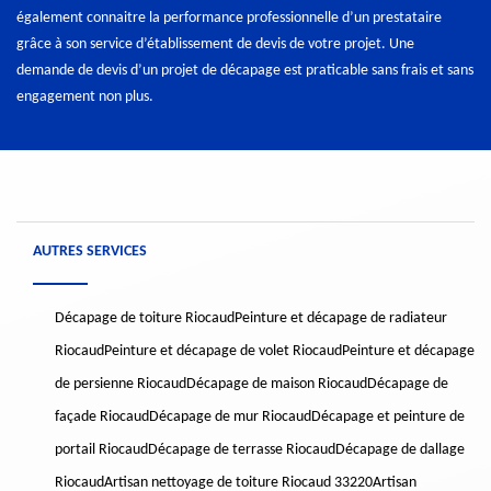
également connaitre la performance professionnelle d’un prestataire
grâce à son service d’établissement de devis de votre projet. Une
demande de devis d’un projet de décapage est praticable sans frais et sans
engagement non plus.
AUTRES SERVICES
Décapage de toiture Riocaud
Peinture et décapage de radiateur
Riocaud
Peinture et décapage de volet Riocaud
Peinture et décapage
de persienne Riocaud
Décapage de maison Riocaud
Décapage de
façade Riocaud
Décapage de mur Riocaud
Décapage et peinture de
portail Riocaud
Décapage de terrasse Riocaud
Décapage de dallage
Riocaud
Artisan nettoyage de toiture Riocaud 33220
Artisan