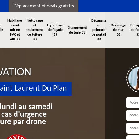
Déplacement et devis gratuits
Habillage
Nettoyage
Décapage
e
avant
et
Hydrofuge
et
Décapage
Déca
Changement
ie
toit en
traitement
de façade
peinture
de mur
de fa
de tuile 33
PVC et
de toiture
33
de portail
33
3
Alu 33
33
33
VATION
aint Laurent Du Plan
 lundi au samedi
 cas d'urgence
iture par drone