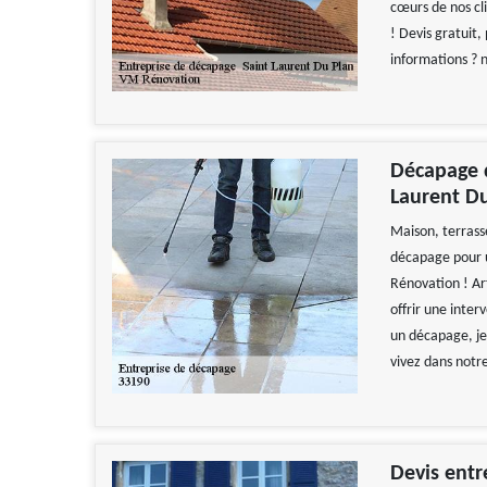
cœurs de nos cli
! Devis gratuit,
informations ? n
Décapage 
Laurent D
Maison, terrass
décapage pour u
Rénovation ! Ar
offrir une inter
un décapage, je
vivez dans notr
Devis entr