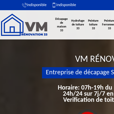
indisponible
indisponible
Décapage
Hydrofuge
Peinture
Peintur
de
de toiture
toiture
Ferronner
maison
33
33
33
33
VM RÉNO
Entreprise de décapage S
Horaire: 07h-19h du
24h/24 sur 7j/7 en
Verification de to