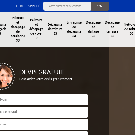
ÊTRE RAPPELÉ
Peinture
Peinture
et
Entreprise
Décapage
Décapage
page
et
Décapage
Nettoy
décapage
de
de
de
çade
décapage
de toiture
de toit
de
décapage
dallage
terrasse
3
de volet
33
33
persienne
33
33
33
33
33
DEVIS GRATUIT
Demandez votre devis gratuitement