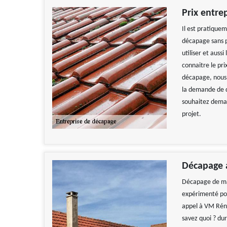
Prix entre
Il est pratiquem
décapage sans pa
utiliser et auss
connaitre le pri
décapage, nous
la demande de d
souhaitez demand
projet.
Décapage a
Décapage de mai
expérimenté pour
appel à VM Réno
savez quoi ? du