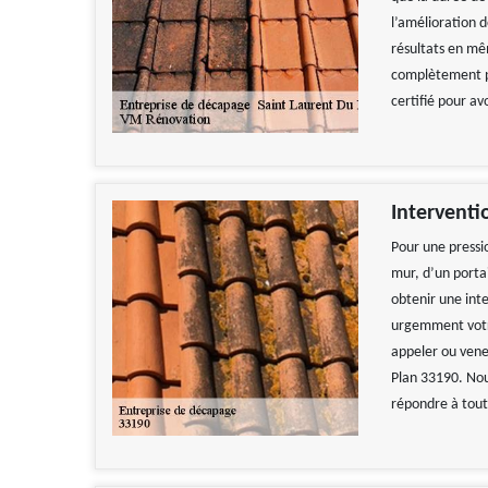
l’amélioration d
résultats en mêm
complètement pr
certifié pour avo
Interventi
Pour une pressio
mur, d’un portai
obtenir une int
urgemment votre
appeler ou vene
Plan 33190. Nous
répondre à toute