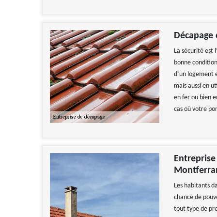
Décapage d
La sécurité est 
bonne condition 
d’un logement e
mais aussi en ut
en fer ou bien e
cas où votre por
Entreprise
Montferra
Les habitants d
chance de pouvo
tout type de pr