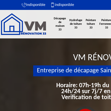
indisponible
indisponible
Décapage
Hydrofuge
Peinture
Peintur
de
de toiture
toiture
Ferronner
maison
33
33
33
33
VM RÉNO
Entreprise de décapage Sai
Horaire: 07h-19h du
24h/24 sur 7j/7 en
Verification de to