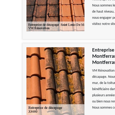
Nous sommes le 
de haut niveau,
nous engager po
visitez notre sit
Entreprise
Montferran
Montferra
VM Rénovation e
décapage. Nous 
mur, de la toitu
bénéficiaire dan
plusieurs année
ou bien nous ren
Nous sommes con