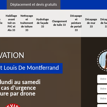
Déplacement et devis gratuits
Habillage
Nettoyage
Décapage
e
avant
et
Hydrofuge
et
Décapage
Déca
Changement
ie
toit en
traitement
de façade
peinture
de mur
de fa
de tuile 33
PVC et
de toiture
33
de portail
33
3
Alu 33
33
33
VATION
nt Louis De Montferrand
 lundi au samedi
 cas d'urgence
iture par drone