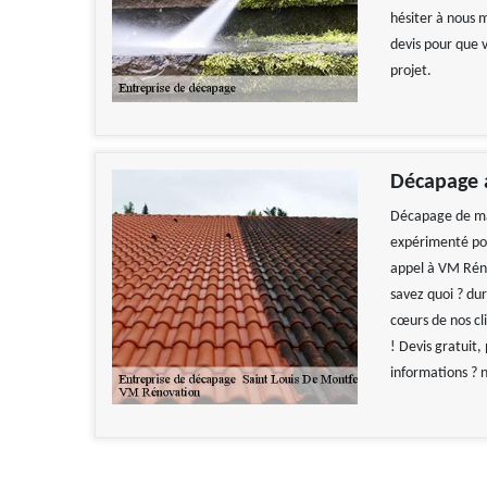
hésiter à nous m
devis pour que 
projet.
Décapage a
Décapage de mai
expérimenté pour
appel à VM Réno
savez quoi ? du
cœurs de nos cli
! Devis gratuit,
informations ? n