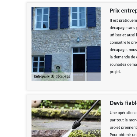
Prix entre
Il est pratiquem
décapage sans pa
utiliser et auss
connaitre le pri
décapage, nous
la demande de d
souhaitez demand
projet.
Devis fiab
Une opération d
par tout le mond
projet prennent,
Pour obtenir un