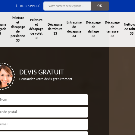
ÊTRE RAPPELÉ
Peinture
Peinture
et
Entreprise
Décapage
Décapage
page
et
Décapage
Nettoy
décapage
de
de
de
çade
décapage
de toiture
de toit
de
décapage
dallage
terrasse
3
de volet
33
33
persienne
33
33
33
33
33
DEVIS GRATUIT
Demandez votre devis gratuitement