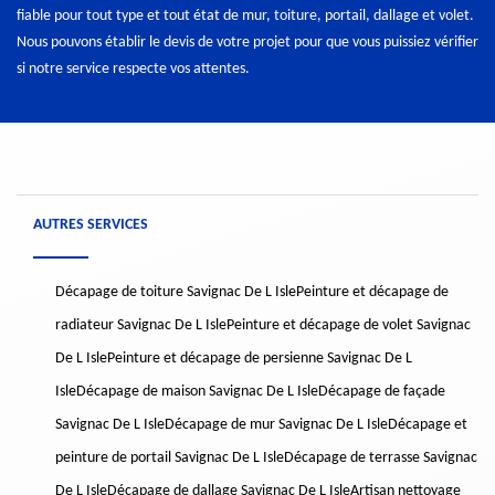
fiable pour tout type et tout état de mur, toiture, portail, dallage et volet.
Nous pouvons établir le devis de votre projet pour que vous puissiez vérifier
si notre service respecte vos attentes.
AUTRES SERVICES
Décapage de toiture Savignac De L Isle
Peinture et décapage de
radiateur Savignac De L Isle
Peinture et décapage de volet Savignac
De L Isle
Peinture et décapage de persienne Savignac De L
Isle
Décapage de maison Savignac De L Isle
Décapage de façade
Savignac De L Isle
Décapage de mur Savignac De L Isle
Décapage et
peinture de portail Savignac De L Isle
Décapage de terrasse Savignac
De L Isle
Décapage de dallage Savignac De L Isle
Artisan nettoyage