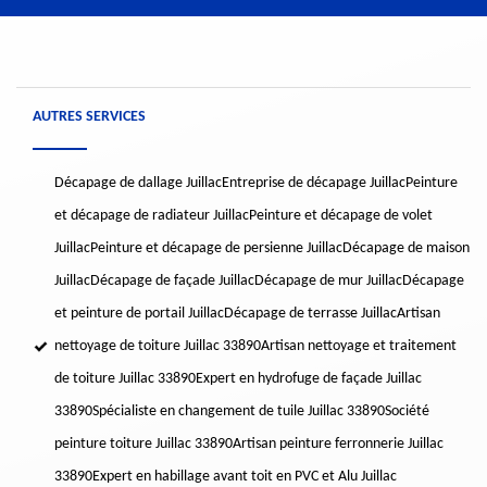
AUTRES SERVICES
Décapage de dallage Juillac
Entreprise de décapage Juillac
Peinture
et décapage de radiateur Juillac
Peinture et décapage de volet
Juillac
Peinture et décapage de persienne Juillac
Décapage de maison
Juillac
Décapage de façade Juillac
Décapage de mur Juillac
Décapage
et peinture de portail Juillac
Décapage de terrasse Juillac
Artisan
nettoyage de toiture Juillac 33890
Artisan nettoyage et traitement
de toiture Juillac 33890
Expert en hydrofuge de façade Juillac
33890
Spécialiste en changement de tuile Juillac 33890
Société
peinture toiture Juillac 33890
Artisan peinture ferronnerie Juillac
33890
Expert en habillage avant toit en PVC et Alu Juillac