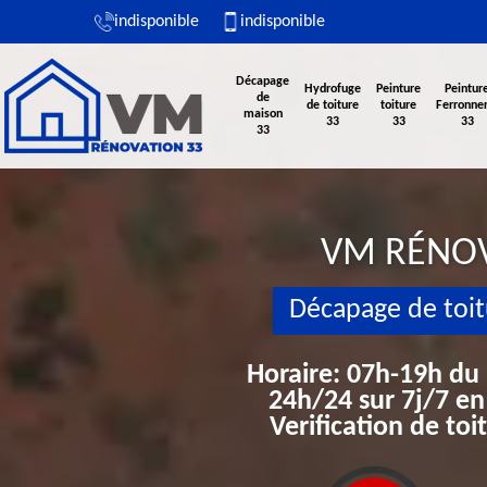
indisponible
indisponible
Décapage
Hydrofuge
Peinture
Peintur
de
de toiture
toiture
Ferronner
maison
33
33
33
33
VM RÉNO
Décapage de toit
Horaire: 07h-19h du
24h/24 sur 7j/7 en
Verification de to