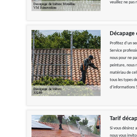
veuillez ne pas 
Décapage 
Profitez d’un s
Service profess
nous pour ne pa
peinture, nous r
matériau de cel
tous les types d
d’informations 
Tarif déca
Si vous désirez
nous vous invito