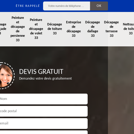
ÊTRE RAPPELÉ
Peinture
Peinture
et
Entreprise
Décapage
Décapage
page
et
Décapage
Nettoy
décapage
de
de
de
çade
décapage
de toiture
de toit
de
décapage
dallage
terrasse
3
de volet
33
33
persienne
33
33
33
33
33
DEVIS GRATUIT
Demandez votre devis gratuitement