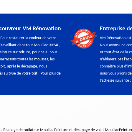
e couvreur VM Rénovation
Entreprise d
? Pour restaurer la couleur de votre
VM Rénovation est u
Travaillant dans tout Mouillac 33240,
Nous avons une com
inture sur toiture, pour cela, nous
et tout état de la 
rrassons toutes les mousses, les
n’abîmera pas l’asp
 toit, après le décapage, nous
connaitre plus d’in
s au type de votre toit ! Pour plus de
nous vous prions de
l’adresse suivante 
t décapage de radiateur Mouillac
Peinture et décapage de volet Mouillac
Peintur