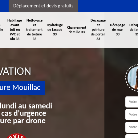
Déplacement et devis gratuits
Habillage
Nettoyage
Décapage
e
avant
et
Hydrofuge
et
Décapage
Déca
Changement
ie
toit en
traitement
de façade
peinture
de mur
de fa
de tuile 33
PVC et
de toiture
33
de portail
33
3
Alu 33
33
33
VATION
ure Mouillac
 lundi au samedi
 cas d'urgence
iture par drone