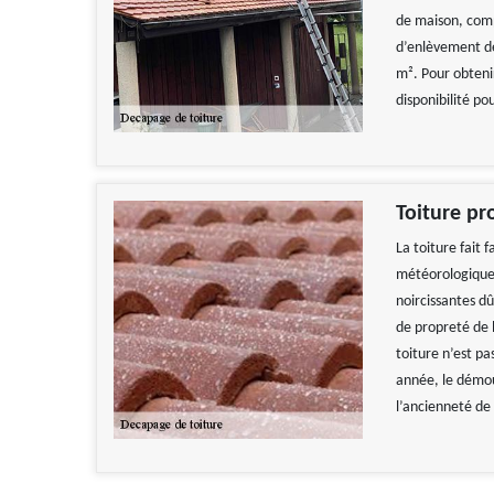
de maison, comp
d’enlèvement des
m². Pour obteni
disponibilité po
Toiture pr
La toiture fait 
météorologiques
noircissantes dû
de propreté de 
toiture n’est pa
année, le démou
l’ancienneté de