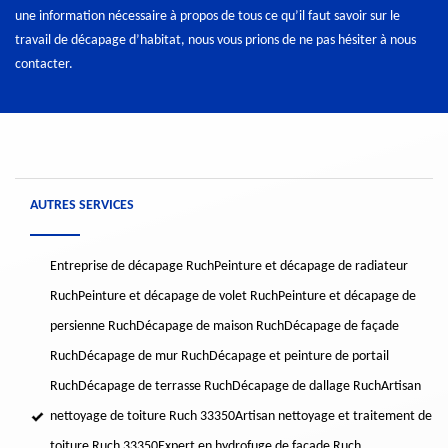
une information nécessaire à propos de tous ce qu’il faut savoir sur le
travail de décapage d’habitat, nous vous prions de ne pas hésiter à nous
contacter.
AUTRES SERVICES
Entreprise de décapage Ruch
Peinture et décapage de radiateur
Ruch
Peinture et décapage de volet Ruch
Peinture et décapage de
persienne Ruch
Décapage de maison Ruch
Décapage de façade
Ruch
Décapage de mur Ruch
Décapage et peinture de portail
Ruch
Décapage de terrasse Ruch
Décapage de dallage Ruch
Artisan
nettoyage de toiture Ruch 33350
Artisan nettoyage et traitement de
toiture Ruch 33350
Expert en hydrofuge de façade Ruch