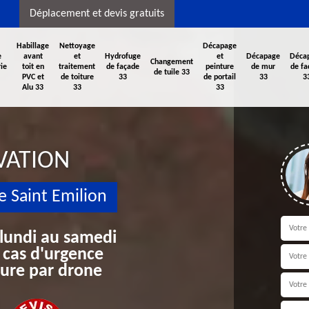
Déplacement et devis gratuits
Habillage
Nettoyage
Décapage
e
avant
et
Hydrofuge
et
Décapage
Déca
Changement
ie
toit en
traitement
de façade
peinture
de mur
de fa
de tuile 33
PVC et
de toiture
33
de portail
33
3
Alu 33
33
33
VATION
e Saint Emilion
 lundi au samedi
 cas d'urgence
iture par drone