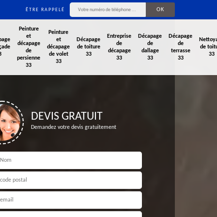
ÊTRE RAPPELÉ
Peinture
Peinture
et
Entreprise
Décapage
Décapage
page
et
Décapage
Nettoy
décapage
de
de
de
çade
décapage
de toiture
de toit
de
décapage
dallage
terrasse
3
de volet
33
33
persienne
33
33
33
33
33
DEVIS GRATUIT
Demandez votre devis gratuitement