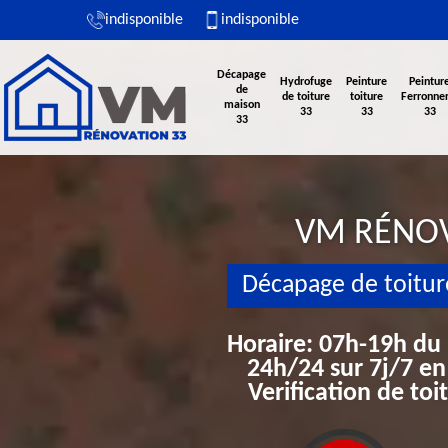
indisponible
indisponible
Décapage
Hydrofuge
Peinture
Peintur
de
de toiture
toiture
Ferronner
maison
33
33
33
33
VM RÉNO
Décapage de toitur
Horaire: 07h-19h du
24h/24 sur 7j/7 en
Verification de to