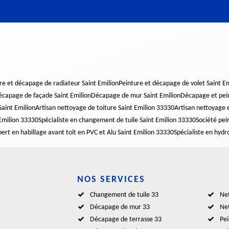
re et décapage de radiateur Saint Emilion
Peinture et décapage de volet Saint Em
capage de façade Saint Emilion
Décapage de mur Saint Emilion
Décapage et pein
aint Emilion
Artisan nettoyage de toiture Saint Emilion 33330
Artisan nettoyage e
Emilion 33330
Spécialiste en changement de tuile Saint Emilion 33330
Société pei
ert en habillage avant toit en PVC et Alu Saint Emilion 33330
Spécialiste en hydr
NOS SERVICES
Changement de tuile 33
Net
Décapage de mur 33
Net
Décapage de terrasse 33
Pei