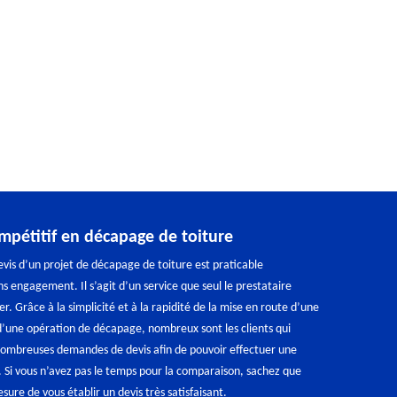
ompétitif en décapage de toiture
is d’un projet de décapage de toiture est praticable
s engagement. Il s’agit d’un service que seul le prestataire
rer. Grâce à la simplicité et à la rapidité de la mise en route d’une
’une opération de décapage, nombreux sont les clients qui
 nombreuses demandes de devis afin de pouvoir effectuer une
 Si vous n’avez pas le temps pour la comparaison, sachez que
re de vous établir un devis très satisfaisant.