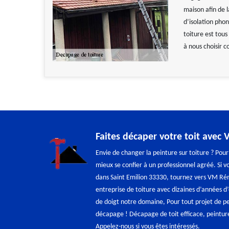
maison afin de 
d’isolation pho
toiture est tous
à nous choisir 
Faites décaper votre toit avec
Envie de changer la peinture sur toiture ? Pour
mieux se confier à un professionnel agréé. Si v
dans Saint Emilion 33330, tournez vers VM R
entreprise de toiture avec dizaines d’années d
de doigt notre domaine, Pour tout projet de p
décapage ! Décapage de toit efficace, peinture 
Appelez-nous si vous êtes intéressés.