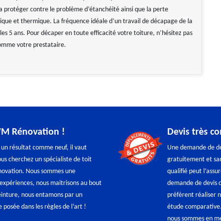
la protéger contre le problème d’étanchéité ainsi que la perte
nique et thermique. La fréquence idéale d’un travail de décapage de la
 les 5 ans. Pour décaper en toute efficacité votre toiture, n’hésitez pas
comme votre prestataire.
 VM Rénovation !
Devis très c
 un résultat comme neuf, il vaut
Une demande de dev
ous cherchez un spécialiste de toit
gratuitement et san
énovation. Nous sommes une
qualifié peut l’assu
’expériences, nous maitrisons au bout
demande de devis d
einture, nous entamons par un
préfèrent réaliser
posée dans les règles de l’art !
étude comparative.
nous sommes en mesu