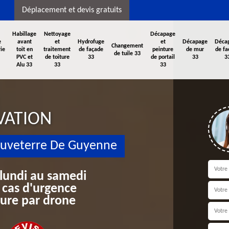
Déplacement et devis gratuits
Habillage
Nettoyage
Décapage
e
avant
et
Hydrofuge
et
Décapage
Déca
Changement
ie
toit en
traitement
de façade
peinture
de mur
de fa
de tuile 33
PVC et
de toiture
33
de portail
33
3
Alu 33
33
33
VATION
auveterre De Guyenne
 lundi au samedi
 cas d'urgence
iture par drone