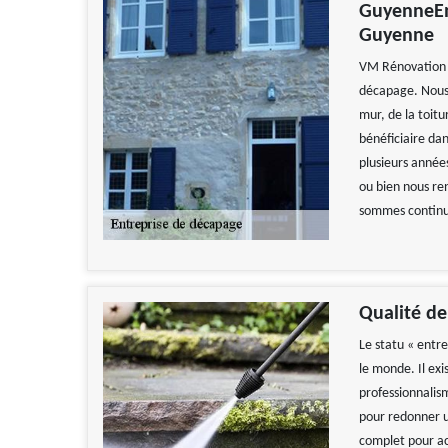
GuyenneEn
Guyenne
VM Rénovation e
décapage. Nous 
mur, de la toitu
bénéficiaire dan
plusieurs année
ou bien nous re
sommes continue
Qualité de
Le statu « entr
le monde. Il exi
professionnalism
pour redonner un
complet pour acc