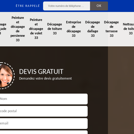
ÊTRE RAPPELÉ
Peinture
Peinture
et
Entreprise
Décapage
Décapage
page
et
Décapage
Nettoy
décapage
de
de
de
çade
décapage
de toiture
de toit
de
décapage
dallage
terrasse
3
de volet
33
33
persienne
33
33
33
33
33
DEVIS GRATUIT
Demandez votre devis gratuitement