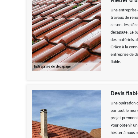
Métier d’u
Une entreprise 
travaux de réno
ce sont les pièc
décapage. Le bu
des matériels a
Grâce à la conna
entreprise de d
fiable.
Devis fiab
Une opération d
par tout le mond
projet prennent,
Pour obtenir un
hésiter à nous m