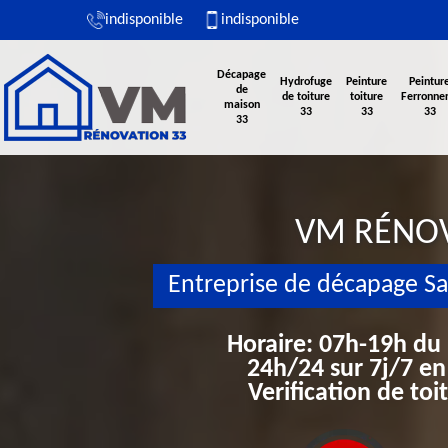
indisponible
indisponible
Décapage
Hydrofuge
Peinture
Peintur
de
de toiture
toiture
Ferronner
maison
33
33
33
33
VM RÉNO
Entreprise de décapage S
Horaire: 07h-19h du
24h/24 sur 7j/7 en
Verification de to