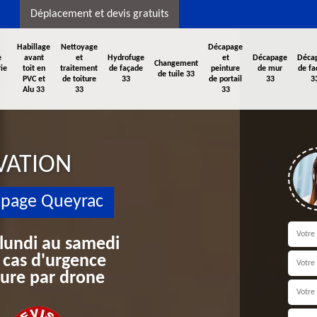
Déplacement et devis gratuits
Habillage
Nettoyage
Décapage
e
avant
et
Hydrofuge
et
Décapage
Déca
Changement
ie
toit en
traitement
de façade
peinture
de mur
de fa
de tuile 33
PVC et
de toiture
33
de portail
33
3
Alu 33
33
33
VATION
apage Queyrac
 lundi au samedi
 cas d'urgence
iture par drone