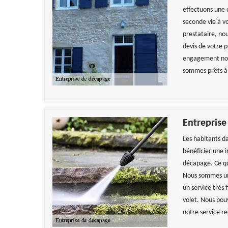
effectuons une o
seconde vie à vo
prestataire, n
devis de votre p
engagement non p
sommes prêts à 
Entreprise
Les habitants d
bénéficier une i
décapage. Ce qu
Nous sommes une
un service très 
volet. Nous pouv
notre service re