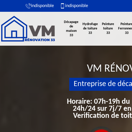
indisponible
indisponible
Décapage
Hydrofuge
Peinture
Peintur
de
de toiture
toiture
Ferronner
maison
33
33
33
33
VM RÉNO
Entreprise de déc
Horaire: 07h-19h du
24h/24 sur 7j/7 en
Verification de to