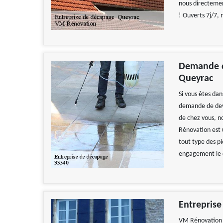
nous directemen
! Ouverts 7j/7, 
Demande d
Queyrac
Si vous êtes da
demande de devi
de chez vous, n
Rénovation est 
tout type des p
engagement le de
Entrepris
VM Rénovation e