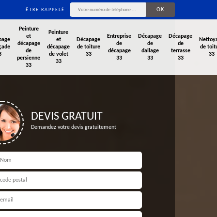
ÊTRE RAPPELÉ
Peinture
Peinture
et
Entreprise
Décapage
Décapage
page
et
Décapage
Nettoy
décapage
de
de
de
çade
décapage
de toiture
de toit
de
décapage
dallage
terrasse
3
de volet
33
33
persienne
33
33
33
33
33
DEVIS GRATUIT
Demandez votre devis gratuitement