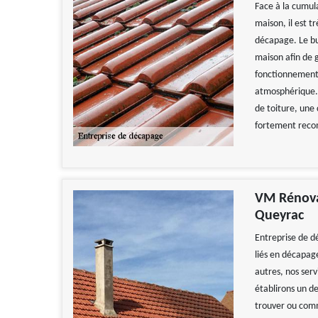
Face à la cumula
maison, il est t
décapage. Le but
maison afin de 
fonctionnement 
atmosphérique. 
de toiture, une 
fortement rec
VM Rénovat
Queyrac
Entreprise de d
liés en décapage
autres, nos serv
établirons un d
trouver ou comm