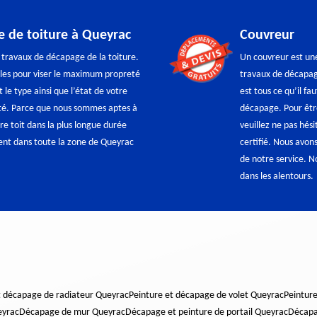
e de toiture à Queyrac
Couvreur
 travaux de décapage de la toiture.
Un couvreur est un
les pour viser le maximum propreté
travaux de décapag
 le type ainsi que l’état de votre
est tous ce qu’il f
ité. Parce que nous sommes aptes à
décapage. Pour être
re toit dans la plus longue durée
veuillez ne pas hés
ent dans toute la zone de Queyrac
certifié. Nous avon
de notre service. N
dans les alentours.
t décapage de radiateur Queyrac
Peinture et décapage de volet Queyrac
Peintur
eyrac
Décapage de mur Queyrac
Décapage et peinture de portail Queyrac
Décapa