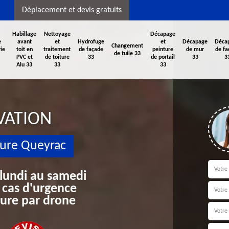
Déplacement et devis gratuits
Habillage
Nettoyage
Décapage
e
avant
et
Hydrofuge
et
Décapage
Déca
Changement
ie
toit en
traitement
de façade
peinture
de mur
de fa
de tuile 33
PVC et
de toiture
33
de portail
33
3
Alu 33
33
33
VATION
ture Queyrac
 lundi au samedi
 cas d'urgence
iture par drone