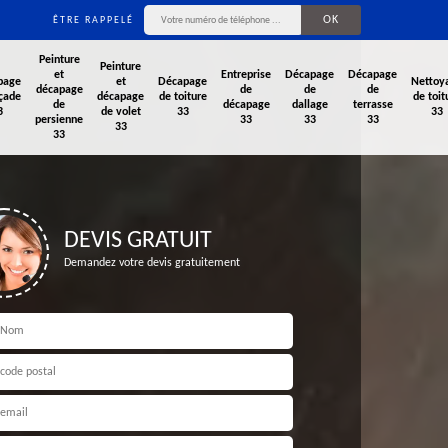
ÊTRE RAPPELÉ
Peinture
Peinture
et
Entreprise
Décapage
Décapage
page
et
Décapage
Nettoy
décapage
de
de
de
çade
décapage
de toiture
de toit
de
décapage
dallage
terrasse
3
de volet
33
33
persienne
33
33
33
33
33
DEVIS GRATUIT
Demandez votre devis gratuitement