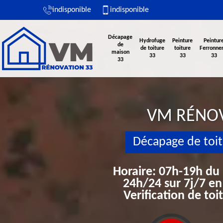
indisponible
indisponible
Décapage
Hydrofuge
Peinture
Peintur
de
de toiture
toiture
Ferronner
maison
33
33
33
33
VM RÉNO
Décapage de toi
Horaire: 07h-19h du
24h/24 sur 7j/7 en
Verification de to